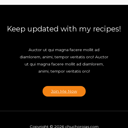
Keep updated with my recipes!
Auctor ut qui magna facere mollit ad
diamlorem, animi, tempor veritatis orci! Auctor
ut qui magna facere mollit ad diamlorem,
animi, tempor veritatis orci!
Join Me Now
Copyright © 2026 chuchorojas.com