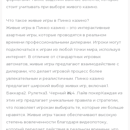
стоит учитывать при выборе живого казино.
Что такое живые игры в Пинко казино?
Живые игры в Пинко казино – это интерактивные
азартные игры, которые проводятся в реальном
времени профессиональными дилерами. Игроки могут
подключаться к играм из любой точки мира, используя
интернет. В отличие от стандартных игровых
автоматов, живые игры предлагают взаимодействие с
дилерами, что делает игровой процесс более
увлекательным и реалистичным. Пинко казино
предлагает широкий выбор живых игр, включая:1.
Баккара2. Рулетка3. Черный Җек4. Лайв покерКаждая из
этих игр предлагает уникальные правила и стратегии,
что позволяет игрокам выбирать те, которые им больше
нравятся. Живые игры также обеспечивают высокую
степень вовлеченности благодаря видеопотоку,
который передает действия в реальном времени, что