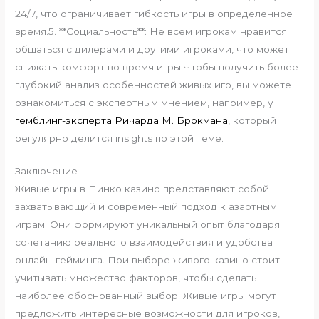
24/7, что ограничивает гибкость игры в определенное
время.5. **Социальность**: Не всем игрокам нравится
общаться с дилерами и другими игроками, что может
снижать комфорт во время игры.Чтобы получить более
глубокий анализ особенностей живых игр, вы можете
ознакомиться с экспертным мнением, например, у
гемблинг-эксперта Ричарда М. Брокмана
, который
регулярно делится insights по этой теме.
Заключение
Живые игры в Пинко казино представляют собой
захватывающий и современный подход к азартным
играм. Они формируют уникальный опыт благодаря
сочетанию реального взаимодействия и удобства
онлайн-гейминга. При выборе живого казино стоит
учитывать множество факторов, чтобы сделать
наиболее обоснованный выбор. Живые игры могут
предложить интересные возможности для игроков,