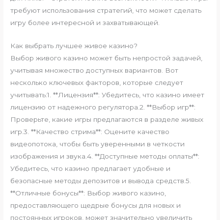
требуют использования стратегий, что может сделать
игру более интересной и захватывающей.
Как выбрать лучшее живое казино?
Выбор живого казино может быть непростой задачей,
учитывая множество доступных вариантов. Вот
несколько ключевых факторов, которые следует
учитывать:1. **Лицензия**: Убедитесь, что казино имеет
лицензию от надежного регулятора.2. **Выбор игр**:
Проверьте, какие игры предлагаются в разделе живых
игр.3. **Качество стрима**: Оцените качество
видеопотока, чтобы быть уверенными в четкости
изображения и звука.4. **Доступные методы оплаты**:
Убедитесь, что казино предлагает удобные и
безопасные методы депозитов и вывода средств.5.
**Отличные бонусы**: Выбор живого казино,
предоставляющего щедрые бонусы для новых и
постоянных игроков, может значительно увеличить