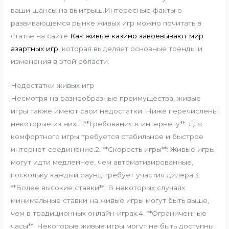
ваши шансы на выигрыш.Интересные факты о
развивающемся рынке живых игр можно почитать в
статье на сайте
Как живые казино завоевывают мир
азартных игр
, которая выделяет основные тренды и
изменения в этой области.
Недостатки живых игр
Несмотря на разнообразные преимущества, живые
игры также имеют свои недостатки. Ниже перечислены
некоторые из них:1. **Требования к интернету**: Для
комфортного игры требуется стабильное и быстрое
интернет-соединение.2. **Скорость игры**: Живые игры
могут идти медленнее, чем автоматизированные,
поскольку каждый раунд требует участия дилера.3.
**Более высокие ставки**: В некоторых случаях
минимальные ставки на живые игры могут быть выше,
чем в традиционных онлайн-играх.4. **Ограниченные
часы**: Некоторые живые игры могут не быть доступны