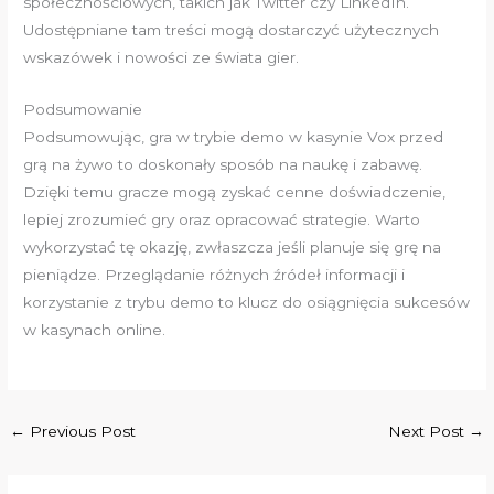
społecznościowych, takich jak Twitter czy LinkedIn.
Udostępniane tam treści mogą dostarczyć użytecznych
wskazówek i nowości ze świata gier.
Podsumowanie
Podsumowując, gra w trybie demo w kasynie Vox przed
grą na żywo to doskonały sposób na naukę i zabawę.
Dzięki temu gracze mogą zyskać cenne doświadczenie,
lepiej zrozumieć gry oraz opracować strategie. Warto
wykorzystać tę okazję, zwłaszcza jeśli planuje się grę na
pieniądze. Przeglądanie różnych źródeł informacji i
korzystanie z trybu demo to klucz do osiągnięcia sukcesów
w kasynach online.
←
Previous Post
Next Post
→