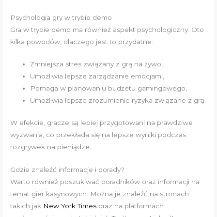
Psychologia gry w trybie demo
Gra w trybie demo ma również aspekt psychologiczny. Oto
kilka powodów, dlaczego jest to przydatne:
Zmniejsza stres związany z grą na żywo,
Umożliwia lepsze zarządzanie emocjami,
Pomaga w planowaniu budżetu gamingowego,
Umożliwia lepsze zrozumienie ryzyka związane z grą.
W efekcie, gracze są lepiej przygotowani na prawdziwe
wyzwania, co przekłada się na lepsze wyniki podczas
rozgrywek na pieniądze.
Gdzie znaleźć informacje i porady?
Warto również poszukiwać poradników oraz informacji na
temat gier kasynowych. Można je znaleźć na stronach
takich jak
New York Times
oraz na platformach