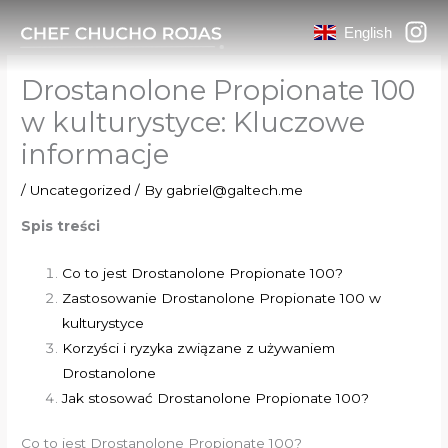
Skip
English
to
content
Drostanolone Propionate 100
w kulturystyce: Kluczowe
informacje
/
Uncategorized
/ By
gabriel@galtech.me
Spis treści
Co to jest Drostanolone Propionate 100?
Zastosowanie Drostanolone Propionate 100 w
kulturystyce
Korzyści i ryzyka związane z używaniem
Drostanolone
Jak stosować Drostanolone Propionate 100?
Co to jest Drostanolone Propionate 100?