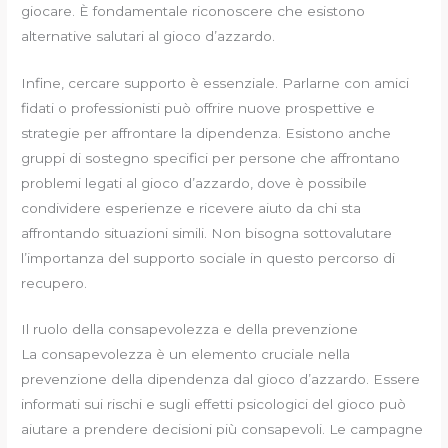
giocare. È fondamentale riconoscere che esistono
alternative salutari al gioco d’azzardo.
Infine, cercare supporto è essenziale. Parlarne con amici
fidati o professionisti può offrire nuove prospettive e
strategie per affrontare la dipendenza. Esistono anche
gruppi di sostegno specifici per persone che affrontano
problemi legati al gioco d’azzardo, dove è possibile
condividere esperienze e ricevere aiuto da chi sta
affrontando situazioni simili. Non bisogna sottovalutare
l’importanza del supporto sociale in questo percorso di
recupero.
Il ruolo della consapevolezza e della prevenzione
La consapevolezza è un elemento cruciale nella
prevenzione della dipendenza dal gioco d’azzardo. Essere
informati sui rischi e sugli effetti psicologici del gioco può
aiutare a prendere decisioni più consapevoli. Le campagne