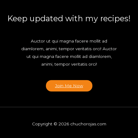
Keep updated with my recipes!
Auctor ut qui magna facere mollit ad
diamlorem, animi, tempor veritatis orci! Auctor
ut qui magna facere mollit ad diamlorem,
animi, tempor veritatis orci!
Join Me Now
Copyright © 2026 chuchorojas.com