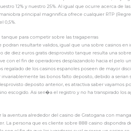
 nuestro 12% y nuestro 25%. Al igual que ocurre acerca de 
maniobra principal magnnifica ofrece cualquier RTP (Regre
l 0,5%.
e tanque para competir sobre las tragaperras
que podran resultarte validos, igual que una sobre casinos 
no de diez euros gratis desprovisto tanque resulta una sobre
lave con el fin de operadores desplazandolo hacia el pelo 
s regalado de los casinos espanoles poseen de mayor discip
ariablemente las bonos falto deposito, debido a serian s
desprovisto deposito anterior, es atractiva saber vayamos
no escogido. Asi seri�a el registro y no ha transpirado los 
a aventura alrededor del casino de Gratogana con manga 
er. La persona que es cliente sobre 888 casino dispondra 
sola con el fin de que las jugadores cual quieren un casino