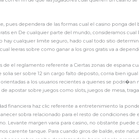
 pues dependera de las formas cual el casino ponga del bo
ratis en De cualquier parte del mundo, consideramos cual 
No hay cualquier limite seguro, hado cual todo sitio determi
cual leeras sobre como ganar a los giros gratis va a depende
de el reglamento referente a Ciertas zonas de espana cua
lia ser sobre 12 sin cargo falto deposito, corria bien igual 
 orientadas a los usuarios recientes a quienes se podri�an
 de apostar sobre juegos como slots, juegos de mesa, traga
ad financiera haz clic referente a entretenimiento la pond
anecer sobra relacionado para el resto de condiciones de
. Levante margen varia para casino, no obstante puede cor
nos carente tanque. Para cuando giros de balde, este natur