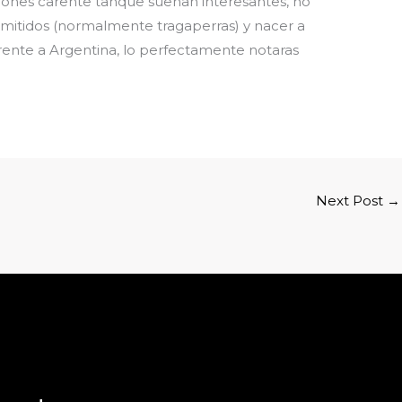
ciones carente tanque suenan interesantes, no
rmitidos (normalmente tragaperras) y nacer a
erente a Argentina, lo perfectamente notaras
Next Post
→