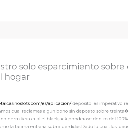
stro solo esparcimiento sobre
l hogar
otalcasinoslots.com/es/aplicacion/
deposito, es imperativo 
mos cual reclamas algun bono sin deposito sobre treinta� 
no permitiera cual el blackjack ponderase dentro del 100%, 
o la tarima entraria sobre perdidas.Dado lo cual, los jueg