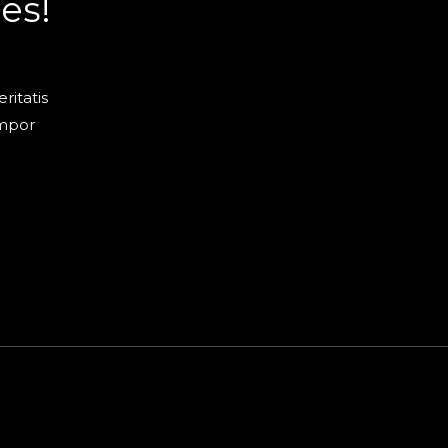
es!
ritatis
empor