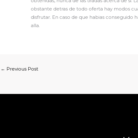
obtenidas, nunca de las tiradas acerca de si
obstante detras de todo oferta hay modos cua
disfrutar. En caso de que habias conseguido h
alla.
←
Previous Post