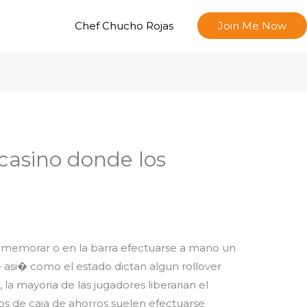
Chef Chucho Rojas
Join Me Now
 casino donde los
rememorar o en la barra efectuarse a mano un
asi� como el estado dictan algun rollover
la mayoria de las jugadores liberarian el
os de caja de ahorros suelen efectuarse