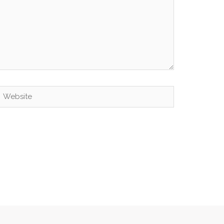
Website