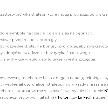
stosować kilka strategii, które mogą prowadzić do większy
tóre symbole najczęściej pojawiają się na bębnach.
nansowe przed rozpoczęciem gry.
uj wszystkie dostępne bonusy i promocje, aby zwiększyć zy
by zdobyć doświadczenie bez ryzyka finansowego.
granych – gra w automaty to także kwestia szczęścia.
woczesną mechanikę haka z bogatą narracją mitologicznych
 wysokiej jakości grafice i strategiom gry, każdy ma szans
chaniki automatów można znaleźć w artykule na stronie
N
 społecznościowych, takich jak
Twitter
czy
LinkedIn
, gdzie