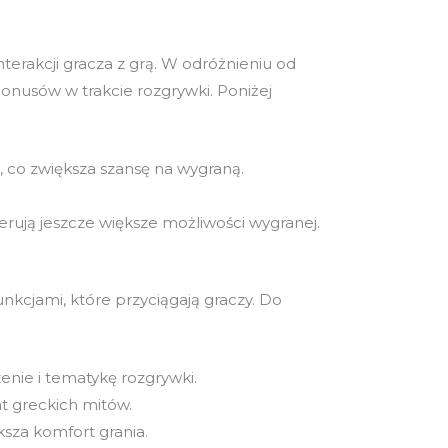
rakcji gracza z grą. W odróżnieniu od
nusów w trakcie rozgrywki. Poniżej
co zwiększa szansę na wygraną.
rują jeszcze większe możliwości wygranej.
nkcjami, które przyciągają graczy. Do
nie i tematykę rozgrywki.
t greckich mitów.
sza komfort grania.