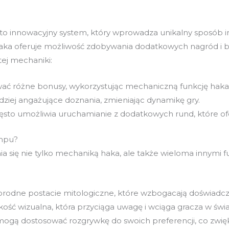
innowacyjny system, który wprowadza unikalny sposób inte
ka oferuje możliwość zdobywania dodatkowych nagród i bo
ej mechaniki:
 różne bonusy, wykorzystując mechaniczną funkcję haka, 
ziej angażujące doznania, zmieniając dynamikę gry.
sto umożliwia uruchamianie z dodatkowych rund, które ofe
impu?
się nie tylko mechaniką haka, ale także wieloma innymi fu
orodne postacie mitologiczne, które wzbogacają doświadcze
ość wizualna, która przyciąga uwagę i wciąga gracza w świa
ogą dostosować rozgrywkę do swoich preferencji, co zwięk