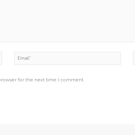
Email*
browser for the next time I comment.