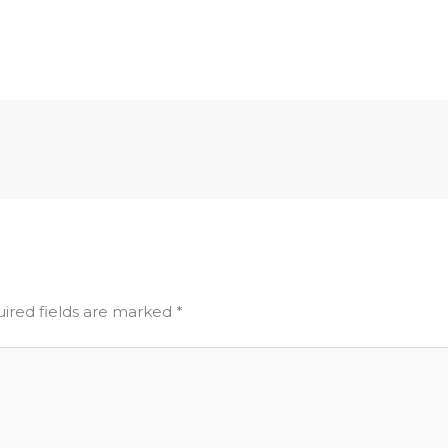
ired fields are marked
*