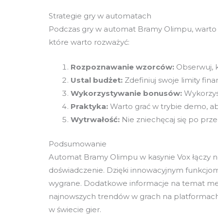
Strategie gry w automatach
Podczas gry w automat Bramy Olimpu, warto za
które warto rozważyć:
Rozpoznawanie wzorców:
Obserwuj, k
Ustal budżet:
Zdefiniuj swoje limity fi
Wykorzystywanie bonusów:
Wykorzyst
Praktyka:
Warto grać w trybie demo, a
Wytrwałość:
Nie zniechęcaj się po prze
Podsumowanie
Automat Bramy Olimpu w kasynie Vox łączy no
doświadczenie. Dzięki innowacyjnym funkcjom,
wygrane. Dodatkowe informacje na temat me
najnowszych trendów w grach na platformach
w świecie gier.