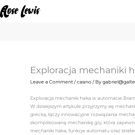
Skip
to
content
Exploracja mechaniki 
Leave a Comment
/
casino
/ By
gabriel@galt
Exploracja mechaniki haka w automacie Bram
W dzisiejszym artykule przyjrzymy się mecha
grecką, łączy innowacyjne rozwiązania mechan
skomplikowaną mechanikę gry, która zapewni
mechaniki haka, funkcje automatu oraz strate