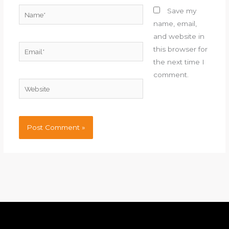
Name*
Save my
name, email,
and website in
Email*
this browser for
the next time I
comment.
Website