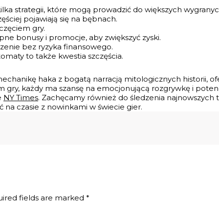
a strategii, które mogą prowadzić do większych wygranych.
ściej pojawiają się na bębnach.
częciem gry.
pne bonusy i promocje, aby zwiększyć zyski.
zenie bez ryzyka finansowego.
omaty to także kwestia szczęścia.
anikę haka z bogatą narracją mitologicznych historii, of
giom gry, każdy ma szansę na emocjonującą rozgrywkę i pot
e
NY Times
. Zachęcamy również do śledzenia najnowszych 
ć na czasie z nowinkami w świecie gier.
ired fields are marked
*