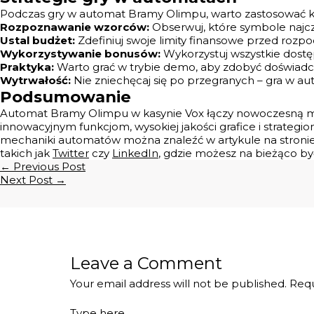
Podczas gry w automat Bramy Olimpu, warto zastosować kilk
Rozpoznawanie wzorców:
Obserwuj, które symbole najczę
Ustal budżet:
Zdefiniuj swoje limity finansowe przed rozpo
Wykorzystywanie bonusów:
Wykorzystuj wszystkie dostę
Praktyka:
Warto grać w trybie demo, aby zdobyć doświadc
Wytrwałość:
Nie zniechęcaj się po przegranych – gra w aut
Podsumowanie
Automat Bramy Olimpu w kasynie Vox łączy nowoczesną mech
innowacyjnym funkcjom, wysokiej jakości grafice i strate
mechaniki automatów można znaleźć w artykule na stroni
takich jak
Twitter
czy
LinkedIn
, gdzie możesz na bieżąco by
←
Previous Post
Next Post
→
Leave a Comment
Your email address will not be published.
Requ
Type here..