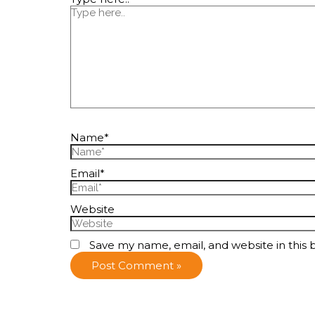
Name*
Email*
Website
Save my name, email, and website in this 