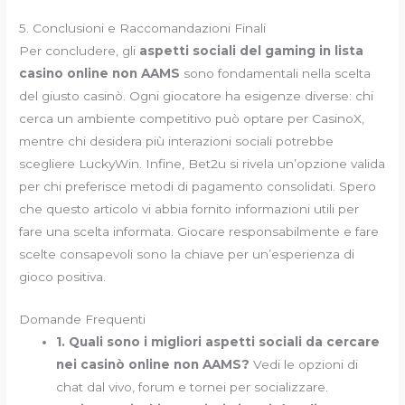
5. Conclusioni e Raccomandazioni Finali
Per concludere, gli
aspetti sociali del gaming in lista
casino online non AAMS
sono fondamentali nella scelta
del giusto casinò. Ogni giocatore ha esigenze diverse: chi
cerca un ambiente competitivo può optare per CasinoX,
mentre chi desidera più interazioni sociali potrebbe
scegliere LuckyWin. Infine, Bet2u si rivela un’opzione valida
per chi preferisce metodi di pagamento consolidati. Spero
che questo articolo vi abbia fornito informazioni utili per
fare una scelta informata. Giocare responsabilmente e fare
scelte consapevoli sono la chiave per un’esperienza di
gioco positiva.
Domande Frequenti
1. Quali sono i migliori aspetti sociali da cercare
nei casinò online non AAMS?
Vedi le opzioni di
chat dal vivo, forum e tornei per socializzare.