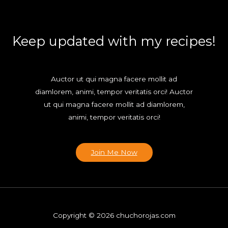
Keep updated with my recipes!
Auctor ut qui magna facere mollit ad
diamlorem, animi, tempor veritatis orci! Auctor
ut qui magna facere mollit ad diamlorem,
animi, tempor veritatis orci!
Join Me Now
Copyright © 2026 chuchorojas.com