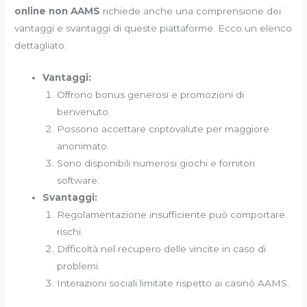
online non AAMS
richiede anche una comprensione dei
vantaggi e svantaggi di queste piattaforme. Ecco un elenco
dettagliato:
Vantaggi:
Offrono bonus generosi e promozioni di
benvenuto.
Possono accettare criptovalute per maggiore
anonimato.
Sono disponibili numerosi giochi e fornitori
software.
Svantaggi:
Regolamentazione insufficiente può comportare
rischi.
Difficoltà nel recupero delle vincite in caso di
problemi.
Interazioni sociali limitate rispetto ai casinò AAMS.