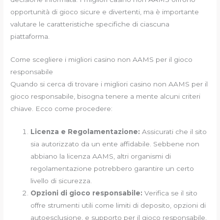
opportunità di gioco sicure e divertenti, ma è importante
valutare le caratteristiche specifiche di ciascuna
piattaforma.
Come scegliere i migliori casino non AAMS per il gioco
responsabile
Quando si cerca di trovare i migliori casino non AAMS per il
gioco responsabile, bisogna tenere a mente alcuni criteri
chiave. Ecco come procedere:
Licenza e Regolamentazione:
Assicurati che il sito
sia autorizzato da un ente affidabile. Sebbene non
abbiano la licenza AAMS, altri organismi di
regolamentazione potrebbero garantire un certo
livello di sicurezza.
Opzioni di gioco responsabile:
Verifica se il sito
offre strumenti utili come limiti di deposito, opzioni di
autoesclusione, e supporto per il gioco responsabile.