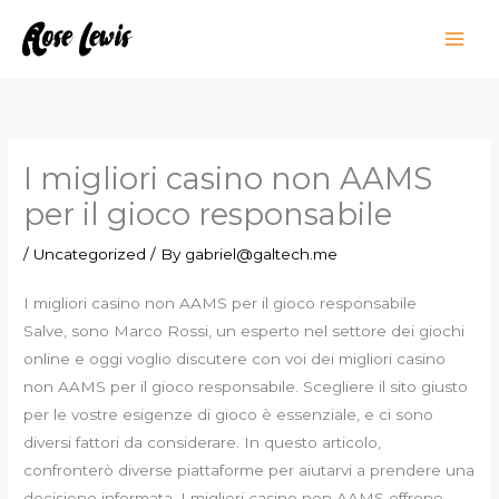
Skip
to
content
I migliori casino non AAMS
per il gioco responsabile
/
Uncategorized
/ By
gabriel@galtech.me
I migliori casino non AAMS per il gioco responsabile
Salve, sono Marco Rossi, un esperto nel settore dei giochi
online e oggi voglio discutere con voi dei migliori casino
non AAMS per il gioco responsabile. Scegliere il sito giusto
per le vostre esigenze di gioco è essenziale, e ci sono
diversi fattori da considerare. In questo articolo,
confronterò diverse piattaforme per aiutarvi a prendere una
decisione informata. I migliori casino non AAMS offrono