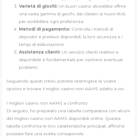
Varietà di giochi:
Un buon casino dovrebbe offrire
una vasta gamma di giochi, dai classici ai nuovi titoli,
per soddisfare ogni preferenza.
Metodi di pagamento:
Controlla i metodi di
deposito e prelievo disponibili, la loro sicurezza e i
tempi di elaborazione.
Assistenza clienti:
Un servizio clienti reattivo e
disponibile è fondamentale per risolvere eventuali
problemi.
Seguendo questi criteri, potrete restringere le vostre
opzioni e trovare il miglior casino non AAMS adatto a voi.
I migliori casino non AAMS a confronto
Di seguito, ho preparato una tabella comparativa con alcuni
dei migliori casino non AAMS disponibili online. Questa
tabella confronta le loro caratteristiche principali, affinché
possiate fare una scelta consapevole.