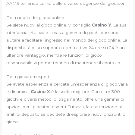
AAMS tenendo conto delle diverse esigenze dei giocatori:
Per i neofiti del gioco online
Se siete nuovi al gioco online, vi consiglio
Casino Y
. La sua
interfaccia intuitiva e la vasta gamma di giochi possono
aiutare a facilitare l’ingresso nel mondo del gioco online. La
disponibilità di un supporto clienti attivo 24 ore su 24 è un
ulteriore vantaggio, mentre le funzioni di gioco
responsabile vi permetteranno di mantenere il controllo.
Per i giocatori esperti
Se avete esperienza e cercate un’esperienza di gioco varia
e dinamica,
Casino X
è la scelta migliore. Con oltre 300
giochi e diversi metodi di pagamento, offre una gamma di
opzioni per i giocatori esperti. Tuttavia, fate attenzione ai
limiti di deposito se decidete di esplorare nuovi orizzonti di
gioco.