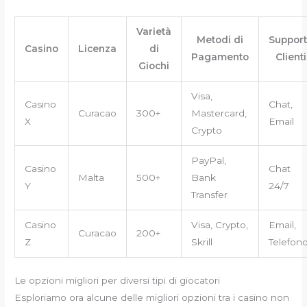
Varietà
Metodi di
Suppor
Casino
Licenza
di
Pagamento
Clienti
Giochi
Visa,
Casino
Chat,
Curacao
300+
Mastercard,
X
Email
Crypto
PayPal,
Casino
Chat
Malta
500+
Bank
Y
24/7
Transfer
Casino
Visa, Crypto,
Email,
Curacao
200+
Z
Skrill
Telefon
Le opzioni migliori per diversi tipi di giocatori
Esploriamo ora alcune delle migliori opzioni tra i casino non