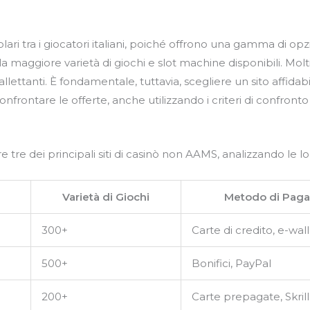
ri tra i giocatori italiani, poiché offrono una gamma di op
la maggiore varietà di giochi e slot machine disponibili. Mol
llettanti. È fondamentale, tuttavia, scegliere un sito affidab
 confrontare le offerte, anche utilizzando i criteri di confron
re dei principali siti di casinò non AAMS, analizzando le lor
Varietà di Giochi
Metodo di Pag
300+
Carte di credito, e-wal
500+
Bonifici, PayPal
200+
Carte prepagate, Skrill