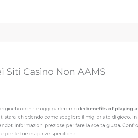
ei Siti Casino Non AAMS
dei giochi online e oggi parleremo dei
benefits of playing a
 starai chiedendo come scegliere il miglior sito di gioco. In
endoti informazioni preziose per fare la scelta giusta. Confro
ore per le tue esigenze specifiche.