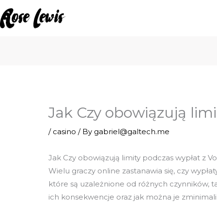
Skip
to
content
Jak Czy obowiązują lim
/
casino
/ By
gabriel@galtech.me
Jak Czy obowiązują limity podczas wypłat z Vo
Wielu graczy online zastanawia się, czy wypłat
które są uzależnione od różnych czynników, ta
ich konsekwencje oraz jak można je zminimal