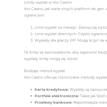
Limity wypłat w Vox Casino
Vox Casino, jak wiele innych platform do gie
ograniczeń:
Limit wypłat na miesiąc: Zazwyczaj wynos
Limit wypłat dziennych: Często ogranic
Wypłaty dla graczy VIP: Mogą liczyć na 
Te limity są wprowadzone, aby zapewnić bezp
wypłaty, limity mogą się różnić.
Rodzaje metod wypłat
Vox Casino oferuje różnorodne metody wypłat, 
Karta kredytowa:
Wypłaty są zazwyczaj
Portfele elektroniczne:
Takie jak Skrill
Przelewy bankowe:
Najwolniejsza meto