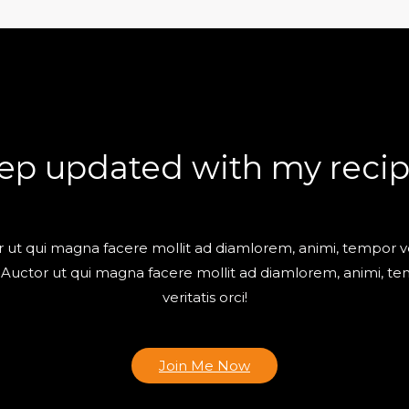
ep updated with my recip
 ut qui magna facere mollit ad diamlorem, animi, tempor ve
! Auctor ut qui magna facere mollit ad diamlorem, animi, t
veritatis orci!
Join Me Now