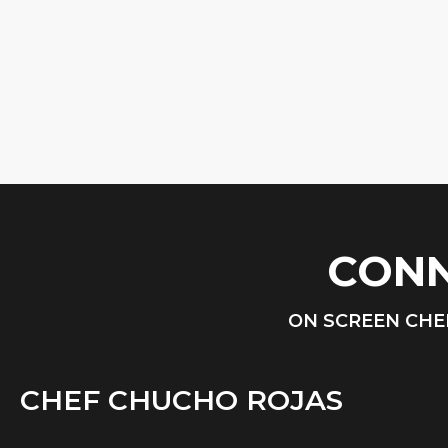
CONN
ON SCREEN CHE
CHEF CHUCHO ROJAS