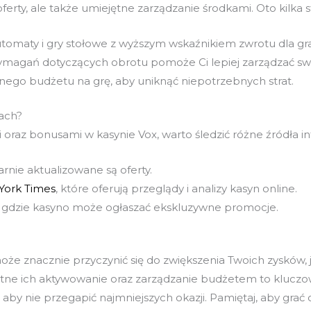
erty, ale także umiejętne zarządzanie środkami. Oto kilka st
tomaty i gry stołowe z wyższym wskaźnikiem zwrotu dla gr
magań dotyczących obrotu pomoże Ci lepiej zarządzać sw
nego budżetu na grę, aby uniknąć niepotrzebnych strat.
jach?
oraz bonusami w kasynie Vox, warto śledzić różne źródła in
arnie aktualizowane są oferty.
York Times
, które oferują przeglądy i analizy kasyn online.
dIn, gdzie kasyno może ogłaszać ekskluzywne promocje.
e znacznie przyczynić się do zwiększenia Twoich zysków, j
ętne ich aktywowanie oraz zarządzanie budżetem to klucz
by nie przegapić najmniejszych okazji. Pamiętaj, aby grać o