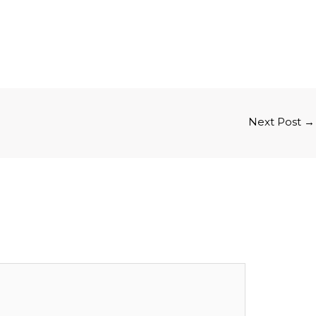
Next Post
→