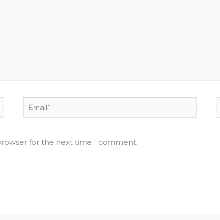
Email*
browser for the next time I comment.