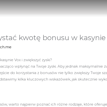
stać kwotę bonusu w kasynie V
ech.me
synie Vox i zwiększyć zyski?
cząco wpłynąć na Twoje zyski. Aby jednak maksymalnie zwię
ście do korzystania z bonusów nie tylko zwiększy Twoje sza
zedstawimy kilka kluczowych wskazówek, jak skutecznie wyk
sów, warto najpierw poznać ich różne rodzaje, które oferuje