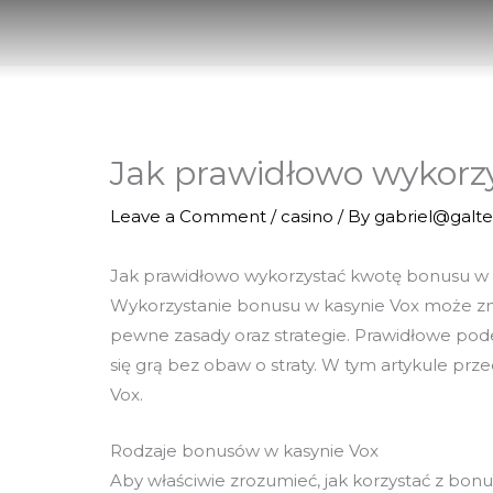
Skip
to
content
Jak prawidłowo wykorzy
Leave a Comment
/
casino
/ By
gabriel@galt
Jak prawidłowo wykorzystać kwotę bonusu w ka
Wykorzystanie bonusu w kasynie Vox może zna
pewne zasady oraz strategie. Prawidłowe podej
się grą bez obaw o straty. W tym artykule pr
Vox.
Rodzaje bonusów w kasynie Vox
Aby właściwie zrozumieć, jak korzystać z bonu