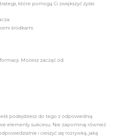
rategii, które pomogą Ci zwiększyć zyski:
acza.
oimi środkami.
formacji. Możesz zacząć od:
eśli podejdziesz do tego z odpowiednią
owe elementy sukcesu. Nie zapominaj również
dpowiedzialnie i cieszyć się rozrywką, jaką