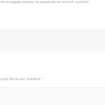
 nie przegap szansy na zwiększenie swoich zysków!
ired fields are marked
*