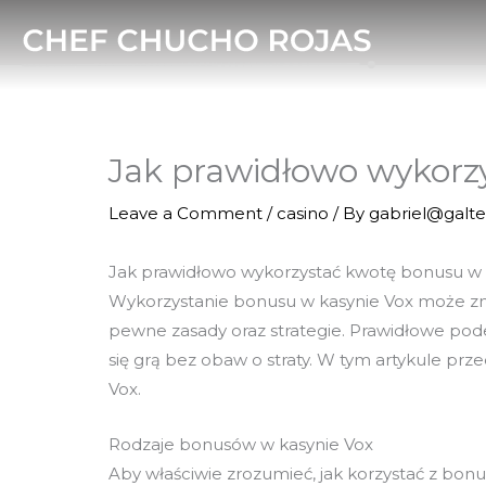
Skip
to
content
Jak prawidłowo wykorzy
Leave a Comment
/
casino
/ By
gabriel@galt
Jak prawidłowo wykorzystać kwotę bonusu w ka
Wykorzystanie bonusu w kasynie Vox może zna
pewne zasady oraz strategie. Prawidłowe podej
się grą bez obaw o straty. W tym artykule pr
Vox.
Rodzaje bonusów w kasynie Vox
Aby właściwie zrozumieć, jak korzystać z bonu