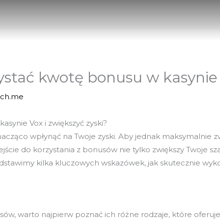
stać kwotę bonusu w kasynie V
ech.me
synie Vox i zwiększyć zyski?
cząco wpłynąć na Twoje zyski. Aby jednak maksymalnie zwię
ście do korzystania z bonusów nie tylko zwiększy Twoje sza
zedstawimy kilka kluczowych wskazówek, jak skutecznie wyk
sów, warto najpierw poznać ich różne rodzaje, które oferuje