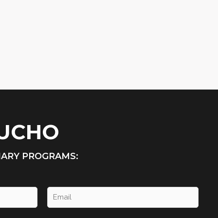
HUCHO
NARY PROGRAMS: