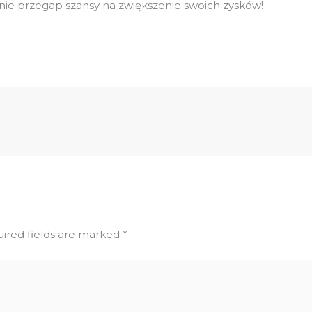
 nie przegap szansy na zwiększenie swoich zysków!
ired fields are marked
*