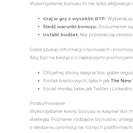
Wykorzystanie bonusu to nie tylko aktywacja of
Graj w gry z wysokim RTP:
Wybieraj au
Śledź warunki bonusu:
Zrozumienie wy
Ustalić budżet:
Nie przekraczaj określo
Gdzie szukać informacji o bonusach i promoc
Aby być na bieżąco z najlepszymi promocjami 
Oficjalnej strony kasyna Vox, gdzie regul
Portali branżowych, takich jak
The New 
Social media, takie jak Twitter i Linke
Podsumowanie
Wykorzystanie kwoty bonusu w kasynie Vox moż
strategią. Poznanie rodzajów bonusów, umiej
o śledzeniu promocji na różnych platformach, a