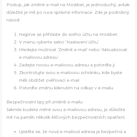
Postup, jak změnit e-mail na Mostbet, je jednoduchý, avšak
důležité je mít po ruce správné informace. Zde je podrobný
návod:
Nejprve se přihlaste do svého účtu na Mostbet.
V menu vyberte sekci ‘Nastavení účtu’.
Hledejte možnost ‘Změnit e-mail’ nebo ‘Aktualizovat
e-mailovou adresu’.
Zadejte novou e-mailovou adresu a potvrďte ji.
Zkontrolujte svou e-mailovou schránku, kde byste
měli obdržet ověřovací e-mail.
Potvrďte změnu kliknutím na odkaz v e-mailu.
Bezpečnostní tipy při změně e-mailu
Jakmile budete měnit svou e-mailovou adresu, je důležité
mít na paměti několik klíčových bezpečnostních opatření.
Ujistěte se, že nová e-mailová adresa je bezpečná a