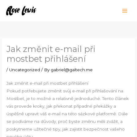
Skip
to
content
Jak změnit e-mail při
mostbet přihlášení
/
Uncategorized
/ By
gabriel@galtech.me
Jak změnit e-mail při mostbet přihlášení
Pokud potřebujete změnit svůj e-mail při přihlašování na
Mostbet, je to možné a relativně jednoduché. Tento článek
vás provede kroky, jak překonat případné překážky a
úspěšně upravit váš e-mail na této sázkové platformě. Dále
se podíváme na důvody, proč byste změnu měli zvážit, a
poskytneme užitečné tipy, jak zajistit bezpečnost vašeho
nového účtu.