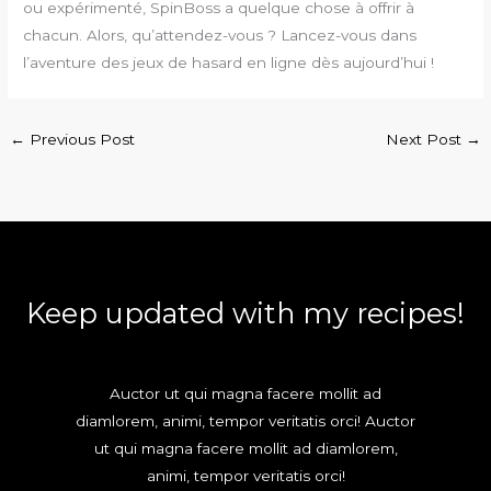
ou expérimenté, SpinBoss a quelque chose à offrir à
chacun. Alors, qu’attendez-vous ? Lancez-vous dans
l’aventure des jeux de hasard en ligne dès aujourd’hui !
←
Previous Post
Next Post
→
Keep updated with my recipes!
Auctor ut qui magna facere mollit ad
diamlorem, animi, tempor veritatis orci! Auctor
ut qui magna facere mollit ad diamlorem,
animi, tempor veritatis orci!