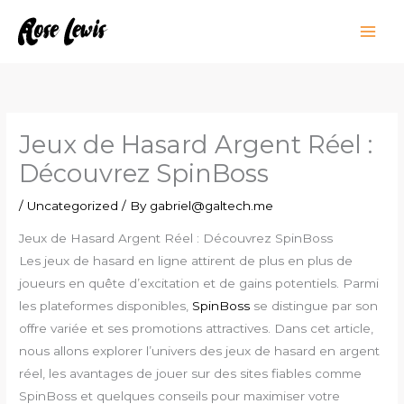
Skip
to
content
Jeux de Hasard Argent Réel :
Découvrez SpinBoss
/
Uncategorized
/ By
gabriel@galtech.me
Jeux de Hasard Argent Réel : Découvrez SpinBoss
Les jeux de hasard en ligne attirent de plus en plus de
joueurs en quête d’excitation et de gains potentiels. Parmi
les plateformes disponibles,
SpinBoss
se distingue par son
offre variée et ses promotions attractives. Dans cet article,
nous allons explorer l’univers des jeux de hasard en argent
réel, les avantages de jouer sur des sites fiables comme
SpinBoss et quelques conseils pour maximiser votre