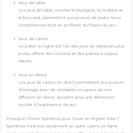
Jeux de table
Les jeux de table, comme le blackjack, la roulette et
le baccarat, permettent aux joueurs de tester leurs
compétences tout en profitant du frisson du jeu.
Jeux de cartes
Le poker en ligne est l’un des jeux de cartes les plus
joués, offrant des tournois et des parties à enjeux
élevés.
Jeux en direct
Les jeux de casino en direct permettent aux joueurs
d’interagir avec de véritables croupiers via une
diffusion en direct, ajoutant ainsi une dimension
sociale à l’expérience de jeu.
Pourquoi Choisir SpinBoss pour Jouer en Argent Réel ?
SpinBoss n’est pas seulement un autre casino en ligne;