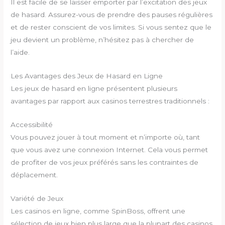
Il est facile de se laisser emporter par l’excitation des jeux
de hasard. Assurez-vous de prendre des pauses régulières
et de rester conscient de vos limites. Si vous sentez que le
jeu devient un problème, n’hésitez pas à chercher de
l’aide.
Les Avantages des Jeux de Hasard en Ligne
Les jeux de hasard en ligne présentent plusieurs
avantages par rapport aux casinos terrestres traditionnels :
Accessibilité
Vous pouvez jouer à tout moment et n’importe où, tant
que vous avez une connexion Internet. Cela vous permet
de profiter de vos jeux préférés sans les contraintes de
déplacement.
Variété de Jeux
Les casinos en ligne, comme SpinBoss, offrent une
sélection de jeux bien plus large que la plupart des casinos