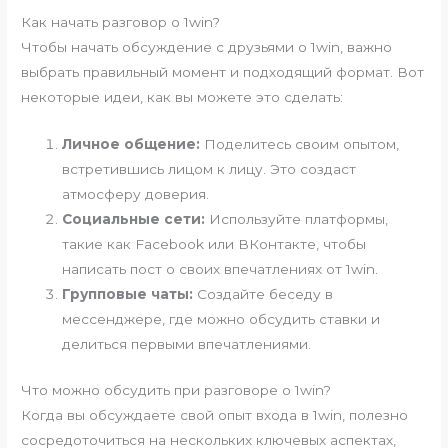
Как начать разговор о 1win?
Чтобы начать обсуждение с друзьями о 1win, важно
выбрать правильный момент и подходящий формат. Вот
некоторые идеи, как вы можете это сделать:
Личное общение:
Поделитесь своим опытом,
встретившись лицом к лицу. Это создаст
атмосферу доверия.
Социальные сети:
Используйте платформы,
такие как Facebook или ВКонтакте, чтобы
написать пост о своих впечатлениях от 1win.
Групповые чаты:
Создайте беседу в
мессенджере, где можно обсудить ставки и
делиться первыми впечатлениями.
Что можно обсудить при разговоре о 1win?
Когда вы обсуждаете свой опыт входа в 1win, полезно
сосредоточиться на нескольких ключевых аспектах,