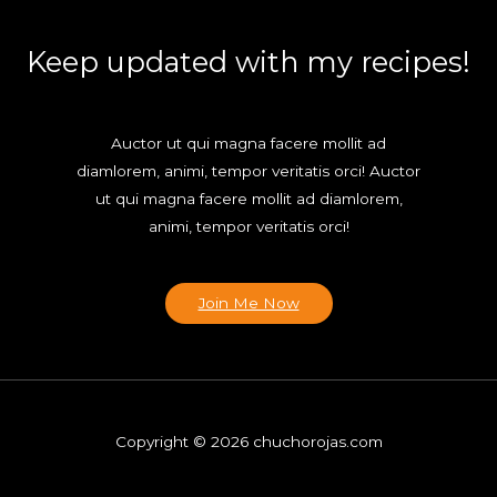
Keep updated with my recipes!
Auctor ut qui magna facere mollit ad
diamlorem, animi, tempor veritatis orci! Auctor
ut qui magna facere mollit ad diamlorem,
animi, tempor veritatis orci!
Join Me Now
Copyright © 2026 chuchorojas.com