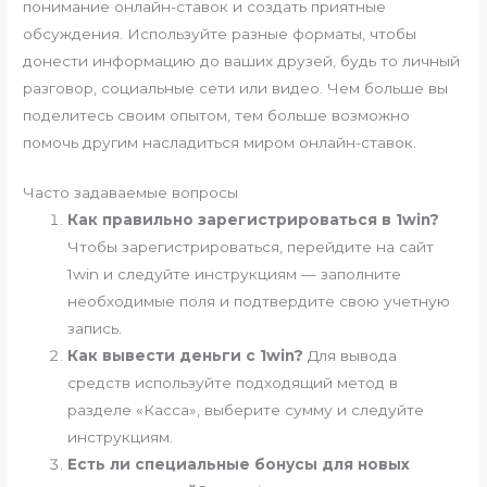
понимание онлайн-ставок и создать приятные
обсуждения. Используйте разные форматы, чтобы
донести информацию до ваших друзей, будь то личный
разговор, социальные сети или видео. Чем больше вы
поделитесь своим опытом, тем больше возможно
помочь другим насладиться миром онлайн-ставок.
Часто задаваемые вопросы
Как правильно зарегистрироваться в 1win?
Чтобы зарегистрироваться, перейдите на сайт
1win и следуйте инструкциям — заполните
необходимые поля и подтвердите свою учетную
запись.
Как вывести деньги с 1win?
Для вывода
средств используйте подходящий метод в
разделе «Касса», выберите сумму и следуйте
инструкциям.
Есть ли специальные бонусы для новых