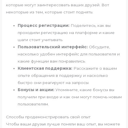
которые могут заинтересовать ваших друзей. Вот
некоторые из тем, которые стоит поднять:
Процесс регистрации:
Поделитесь, как вы
проходили регистрацию на платформе и какие
шаги стоит учитывать.
Пользовательский интерфейс:
Обсудите,
насколько удобен интерфейс для пользователя и
какие функции вам понравились.
Клиентская поддержка:
Расскажите о вашем
опыте обращения в поддержку и насколько
быстро они реагируют на запросы.
Бонусы и акции:
Упомяните, какие бонусы вы
получили при входе и как они могут помочь новым
пользователям.
Способы продемонстрировать свой опыт
Чтобы ваши друзья лучше поняли ваш опыт, вы можете