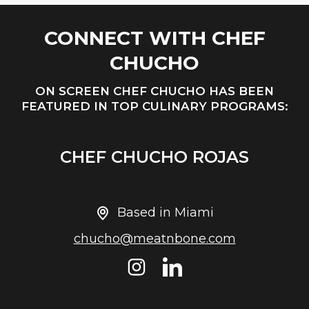
CONNECT WITH CHEF
CHUCHO
ON SCREEN CHEF CHUCHO HAS BEEN
FEATURED IN TOP CULINARY PROGRAMS:
CHEF CHUCHO ROJAS
Based in Miami
chucho@meatnbone.com