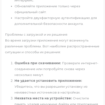
интерфейс.
Обновляйте приложение только через
официальный сайт.
Настройте двухфакторную аутентификацию для
дополнительной безопасности аккаунта.
Проблемы с загрузкой и их решения
Во время загрузки приложения могут возникнуть
различные проблемы. Вот наиболее распространенные
ситуации и способы их решения:
Ошибка при скачивании:
Проверьте интернет-
соединение или попробуйте снова через
несколько минут.
Не удается установить приложение:
Убедитесь, что вы разрешили установку из
неизвестных источников в настройках.
Нехватка места на устройстве:
Очистите
память, удалив ненужные файлы или приложения.