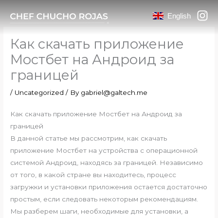
Skip
English
to
content
Как скачать приложение
Мостбет на Андроид за
границей
/
Uncategorized
/ By
gabriel@galtech.me
Как скачать приложение Мостбет на Андроид за
границей
В данной статье мы рассмотрим, как скачать
приложение Мостбет на устройства с операционной
системой Андроид, находясь за границей. Независимо
от того, в какой стране вы находитесь, процесс
загружки и установки приложения остается достаточно
простым, если следовать некоторым рекомендациям.
Мы разберем шаги, необходимые для установки, а