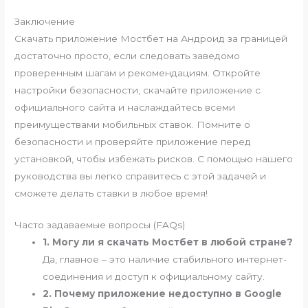
Заключение
Скачать приложение Мостбет на Андроид за границей
достаточно просто, если следовать заведомо
проверенным шагам и рекомендациям. Откройте
настройки безопасности, скачайте приложение с
официального сайта и наслаждайтесь всеми
преимуществами мобильных ставок. Помните о
безопасности и проверяйте приложение перед
установкой, чтобы избежать рисков. С помощью нашего
руководства вы легко справитесь с этой задачей и
сможете делать ставки в любое время!
Часто задаваемые вопросы (FAQs)
1. Могу ли я скачать Мостбет в любой стране?
Да, главное – это наличие стабильного интернет-
соединения и доступ к официальному сайту.
2. Почему приложение недоступно в Google