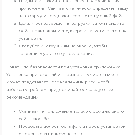
Найдите и нажмите на кнопку для скачивания
приложения. Сайт автоматически определит вашу
платформу и предложит соответствующий файл.
Дождитесь завершения загрузки, затем найдите
файл в файловом менеджере и запустите его для
установки.
Следуйте инструкциям на экране, чтобы
завершить установку приложения.
Советы по безопасности при установке приложения
Установка приложений из неизвестных источников
может представлять определенный риск. Чтобы
избежать проблем, придерживайтесь следующих
рекомендаций:
Скачивайте приложение только с официального
сайта Мостбет.
Проверьте целостность файла перед установкой
с помощью антивирусного ПО.