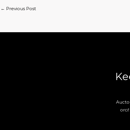
←
Previous Post
Ke
Auctor
orci