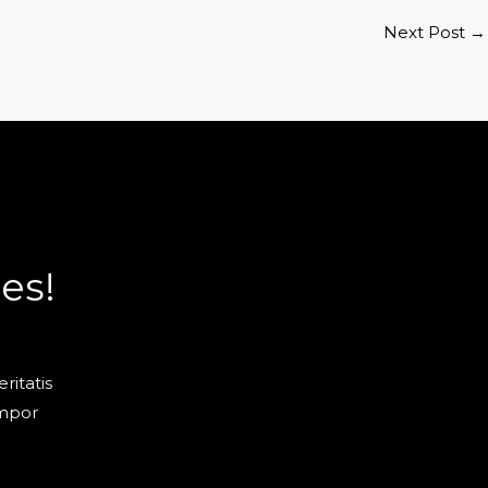
Next Post
→
es!
ritatis
empor