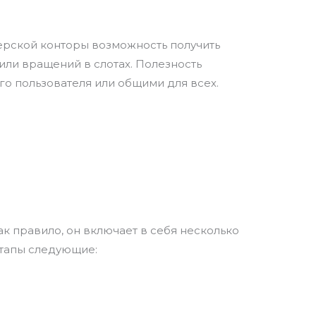
ерской конторы возможность получить
 или вращений в слотах. Полезность
го пользователя или общими для всех.
.
к правило, он включает в себя несколько
этапы следующие: