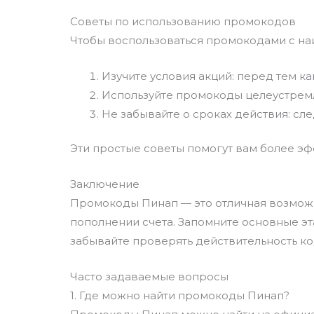
Советы по использованию промокодов
Чтобы воспользоваться промокодами с на
Изучите условия акций: перед тем ка
Используйте промокоды целеустремл
Не забывайте о сроках действия: сл
Эти простые советы помогут вам более э
Заключение
Промокоды Пинап — это отличная возможн
пополнении счета. Запомните основные э
забывайте проверять действительность ко
Часто задаваемые вопросы
1. Где можно найти промокоды Пинап?