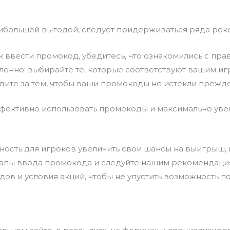
ибольшей выгодой, следует придерживаться ряда реко
к ввести промокод, убедитесь, что ознакомились с пра
енно: выбирайте те, которые соответствуют вашим и
едите за тем, чтобы ваши промокоды не истекли прежде
ффективно использовать промокоды и максимально уве
ость для игроков увеличить свои шансы на выигрыш,
тапы ввода промокода и следуйте нашим рекомендация
дов и условия акций, чтобы не упустить возможность 