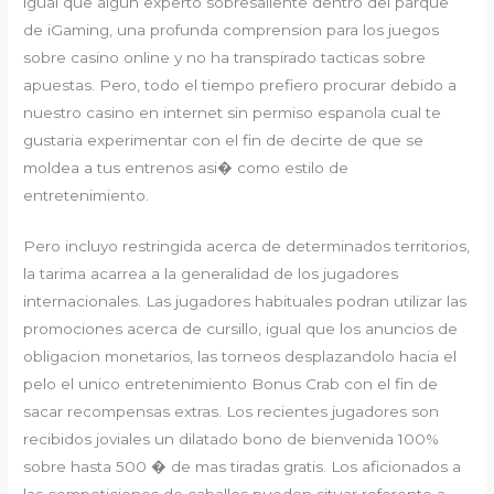
igual que algun experto sobresaliente dentro del parque
de iGaming, una profunda comprension para los juegos
sobre casino online y no ha transpirado tacticas sobre
apuestas. Pero, todo el tiempo prefiero procurar debido a
nuestro casino en internet sin permiso espanola cual te
gustaria experimentar con el fin de decirte de que se
moldea a tus entrenos asi� como estilo de
entretenimiento.
Pero incluyo restringida acerca de determinados territorios,
la tarima acarrea a la generalidad de los jugadores
internacionales. Las jugadores habituales podran utilizar las
promociones acerca de cursillo, igual que los anuncios de
obligacion monetarios, las torneos desplazandolo hacia el
pelo el unico entretenimiento Bonus Crab con el fin de
sacar recompensas extras. Los recientes jugadores son
recibidos joviales un dilatado bono de bienvenida 100%
sobre hasta 500 � de mas tiradas gratis. Los aficionados a