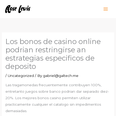
Skip
to
content
Los bonos de casino online
podrian restringirse an
estrategias especificos de
deposito
/
Uncategorized
/ By
gabriel@galtech.me
Las tragamonedas frecuentemente contribuyen 100%,
entretanto juegos sobre banco podrian dar separado diez-
20%. Los mejores bonos casino permiten utilizar
practicamente cualquier el catalogo sin impedimentos
demasiadas.