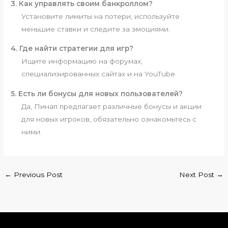
3. Как управлять своим банкроллом?
Установите лимиты на потери, используйте
меньшие ставки и следите за эмоциями.
4. Где найти стратегии для игр?
Ищите информацию на форумах,
специализированных сайтах и на YouTube.
5. Есть ли бонусы для новых пользователей?
Да, Пинап предлагает различные бонусы и акции
для новых игроков, обязательно ознакомьтесь с
ними.
←
Previous Post
Next Post
→