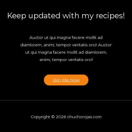
Keep updated with my recipes!
Auctor ut qui magna facere mollit ad
diamlorem, animi, tempor veritatis orci! Auctor
ut qui magna facere mollit ad diamlorem,
animi, tempor veritatis orci!
Join Me Now
Copyright © 2026 chuchorojas.com