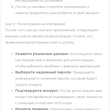
инструкциям по установке.
После установки откройте приложение и
зарегистрируйтесь или войдите в свой аккаунт.
Шаг 2: Регистрация на платформе
После того как вы скачали приложение, следующим
важным шагом является регистрация. Учтите, что
правильная регистрация ключ к успеху:
Укажите реальные данные:
Используйте свои
настоящие имя и фамилию для регистрации,
чтобы избежать проблем с выводом выигрышей.
Выберите надежный пароль:
Придумайте
уникальный и сложный пароль, который будет
трудно угадать.
Подтвердите аккаунт:
После регистрации вам
может понадобиться подтвердить свою личность
с помощью e-mail или SMS-кода.
Изучите правила:
Обязательно ознакомьтесь с