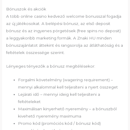
Bónuszok és akciók
A több online casino kedvező welcome bonusszal fogadja
az új játékosokat. A belépési bónusz, az első deposit
bónusz és az ingyenes pörgetések (free spins no deposit)
a leggyakoribb marketing formák. A Znaki HU minden
bónuszajánlatot áttekint és rangsorolja az átláthatóság és a
feltételek összessége szerint.
Lényeges tényezők a bónusz megítélésekor:
Forgalmi követelmény (wagering requirement) –
mennyi alkalommal kell teljesíteni a nyert összeget
Lejárati idő – mennyi ideig kell teljesíteni a
feltételeket
Maximálisan kinyerhető nyeremény – a bónuszból
kivehető nyeremény maximuma
Promo kód (promóciós kód / bónusz kód)