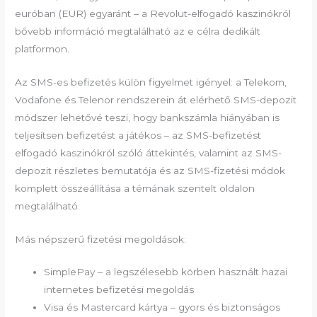
euróban (EUR) egyaránt – a Revolut-elfogadó kaszinókról
bővebb információ megtalálható az e célra dedikált
platformon.
Az SMS-es befizetés külön figyelmet igényel: a Telekom,
Vodafone és Telenor rendszerein át elérhető SMS-depozit
módszer lehetővé teszi, hogy bankszámla hiányában is
teljesítsen befizetést a játékos – az SMS-befizetést
elfogadó kaszinókról szóló áttekintés, valamint az SMS-
depozit részletes bemutatója és az SMS-fizetési módok
komplett összeállítása a témának szentelt oldalon
megtalálható.
Más népszerű fizetési megoldások:
SimplePay – a legszélesebb körben használt hazai
internetes befizetési megoldás
Visa és Mastercard kártya – gyors és biztonságos