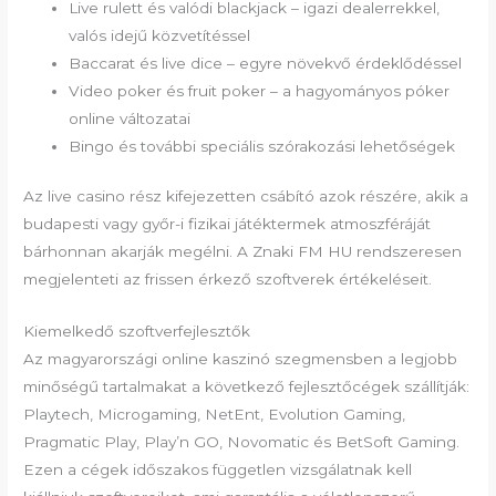
Live rulett és valódi blackjack – igazi dealerrekkel,
valós idejű közvetítéssel
Baccarat és live dice – egyre növekvő érdeklődéssel
Video poker és fruit poker – a hagyományos póker
online változatai
Bingo és további speciális szórakozási lehetőségek
Az live casino rész kifejezetten csábító azok részére, akik a
budapesti vagy győr-i fizikai játéktermek atmoszféráját
bárhonnan akarják megélni. A Znaki FM HU rendszeresen
megjelenteti az frissen érkező szoftverek értékeléseit.
Kiemelkedő szoftverfejlesztők
Az magyarországi online kaszinó szegmensben a legjobb
minőségű tartalmakat a következő fejlesztőcégek szállítják:
Playtech, Microgaming, NetEnt, Evolution Gaming,
Pragmatic Play, Play’n GO, Novomatic és BetSoft Gaming.
Ezen a cégek időszakos független vizsgálatnak kell