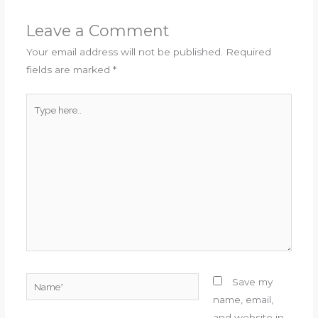
Leave a Comment
Your email address will not be published.
Required
fields are marked
*
Type
here..
Name*
Save my
name, email,
and website in