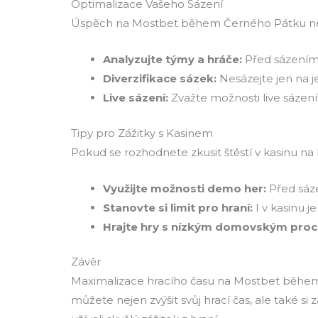
Optimalizace Vašeho Sázení
Úspěch na Mostbet během Černého Pátku není jen
Analyzujte týmy a hráče:
Před sázením s
Diverzifikace sázek:
Nesázejte jen na j
Live sázení:
Zvažte možnosti live sázení
Tipy pro Zážitky s Kasinem
Pokud se rozhodnete zkusit štěstí v kasinu na 
Využijte možnosti demo her:
Před sáze
Stanovte si limit pro hraní:
I v kasinu je
Hrajte hry s nízkým domovským pro
Závěr
Maximalizace hracího času na Mostbet během 
můžete nejen zvýšit svůj hrací čas, ale také s