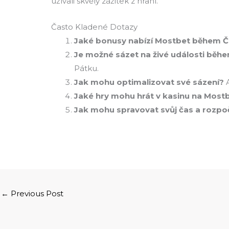
užívali skvělý zážitek z hraní.
Často Kladené Dotazy
Jaké bonusy nabízí Mostbet během 
Je možné sázet na živé události běh
Pátku.
Jak mohu optimalizovat své sázení?
A
Jaké hry mohu hrát v kasinu na Most
Jak mohu spravovat svůj čas a rozpoč
←
Previous Post