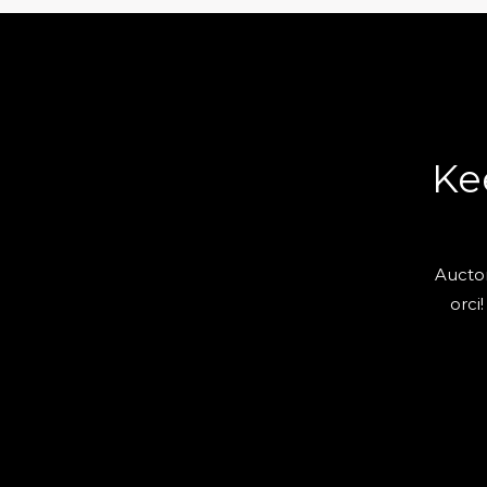
Ke
Auctor
orci