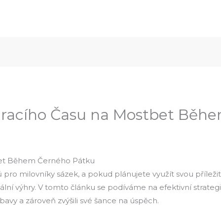
Hracího Času na Mostbet Běh
bet Během Černého Pátku
pro milovníky sázek, a pokud plánujete využít svou příležit
iální výhry. V tomto článku se podíváme na efektivní strategie
ábavy a zároveň zvýšili své šance na úspěch.