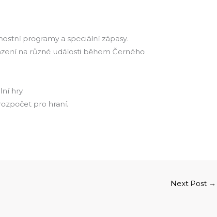
nostní programy a speciální zápasy.
ázení na různé události během Černého
ní hry.
 rozpočet pro hraní.
Next Post
→