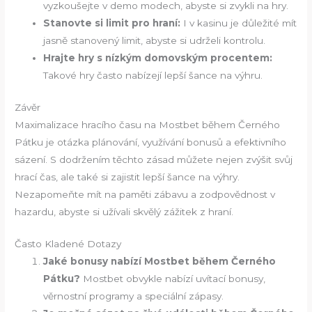
vyzkoušejte v demo modech, abyste si zvykli na hry.
Stanovte si limit pro hraní:
I v kasinu je důležité mít
jasně stanovený limit, abyste si udrželi kontrolu.
Hrajte hry s nízkým domovským procentem:
Takové hry často nabízejí lepší šance na výhru.
Závěr
Maximalizace hracího času na Mostbet během Černého
Pátku je otázka plánování, využívání bonusů a efektivního
sázení. S dodržením těchto zásad můžete nejen zvýšit svůj
hrací čas, ale také si zajistit lepší šance na výhry.
Nezapomeňte mít na paměti zábavu a zodpovědnost v
hazardu, abyste si užívali skvělý zážitek z hraní.
Často Kladené Dotazy
Jaké bonusy nabízí Mostbet během Černého
Pátku?
Mostbet obvykle nabízí uvítací bonusy,
věrnostní programy a speciální zápasy.