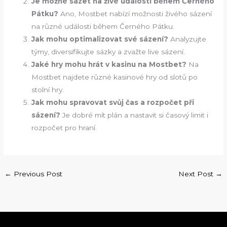
Je možné sázet na živé události během Černého
Pátku?
Ano, Mostbet nabízí možnosti živého sázení
na různé události během Černého Pátku.
Jak mohu optimalizovat své sázení?
Analyzujte
týmy, diversifikujte sázky a zvažte live sázení.
Jaké hry mohu hrát v kasinu na Mostbet?
Na
Mostbet najdete různé kasinové hry od slotů po
stolní hry.
Jak mohu spravovat svůj čas a rozpočet při
sázení?
Je dobré mít plán a nastavit si časový limit i
rozpočet pro hraní.
←
Previous Post
Next Post
→