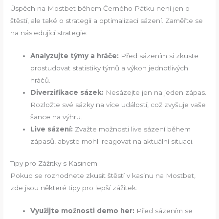
Úspěch na Mostbet během Černého Pátku není jen o
štěstí, ale také o strategii a optimalizaci sázení. Zaměřte se
na následující strategie:
Analyzujte týmy a hráče:
Před sázením si zkuste
prostudovat statistiky týmů a výkon jednotlivých
hráčů.
Diverzifikace sázek:
Nesázejte jen na jeden zápas.
Rozložte své sázky na více událostí, což zvyšuje vaše
šance na výhru.
Live sázení:
Zvažte možnosti live sázení během
zápasů, abyste mohli reagovat na aktuální situaci.
Tipy pro Zážitky s Kasinem
Pokud se rozhodnete zkusit štěstí v kasinu na Mostbet,
zde jsou některé tipy pro lepší zážitek:
Využijte možnosti demo her:
Před sázením se