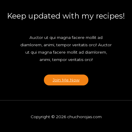
Keep updated with my recipes!
Auctor ut qui magna facere mollit ad
diamlorem, animi, tempor veritatis orci! Auctor
ut qui magna facere mollit ad diamlorem,
animi, tempor veritatis orci!
Join Me Now
Copyright © 2026 chuchorojas.com