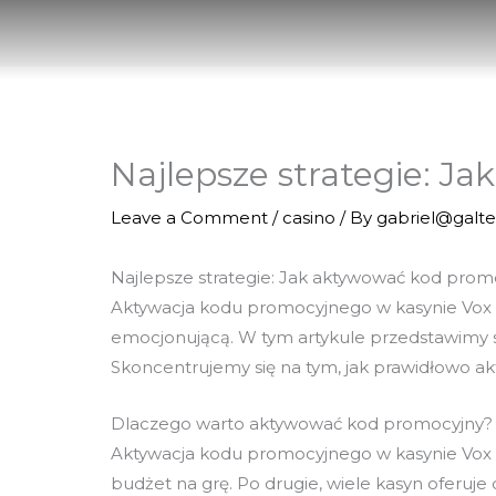
Skip
to
content
Najlepsze strategie: J
Leave a Comment
/
casino
/ By
gabriel@galt
Najlepsze strategie: Jak aktywować kod prom
Aktywacja kodu promocyjnego w kasynie Vox 
emocjonującą. W tym artykule przedstawimy sk
Skoncentrujemy się na tym, jak prawidłowo akt
Dlaczego warto aktywować kod promocyjny?
Aktywacja kodu promocyjnego w kasynie Vox m
budżet na grę. Po drugie, wiele kasyn oferuje 