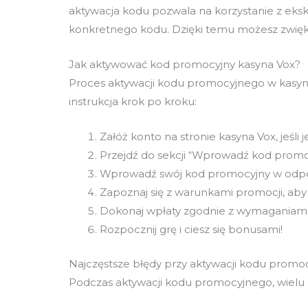
aktywacja kodu pozwala na korzystanie z ekskl
konkretnego kodu. Dzięki temu możesz zwięk
Jak aktywować kod promocyjny kasyna Vox?
Proces aktywacji kodu promocyjnego w kasyni
instrukcja krok po kroku:
Załóż konto na stronie kasyna Vox, jeśli 
Przejdź do sekcji “Wprowadź kod promocy
Wprowadź swój kod promocyjny w odpo
Zapoznaj się z warunkami promocji, aby
Dokonaj wpłaty zgodnie z wymaganiami
Rozpocznij grę i ciesz się bonusami!
Najczęstsze błędy przy aktywacji kodu promo
Podczas aktywacji kodu promocyjnego, wielu g