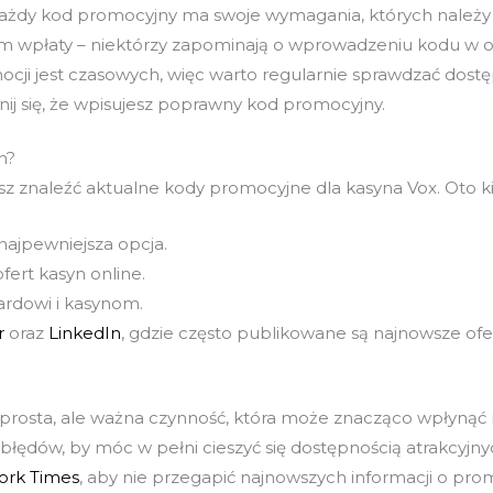
ażdy kod promocyjny ma swoje wymagania, których należy 
 wpłaty – niektórzy zapominają o wprowadzeniu kodu w o
ocji jest czasowych, więc warto regularnie sprawdzać dostę
j się, że wpisujesz poprawny kod promocyjny.
h?
esz znaleźć aktualne kody promocyjne dla kasyna Vox. Oto ki
 najpewniejsza opcja.
ert kasyn online.
ardowi i kasynom.
r
oraz
LinkedIn
, gdzie często publikowane są najnowsze ofer
rosta, ale ważna czynność, która może znacząco wpłynąć n
h błędów, by móc w pełni cieszyć się dostępnością atrakcyjn
ork Times
, aby nie przegapić najnowszych informacji o pro