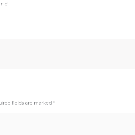
nie!
ired fields are marked
*