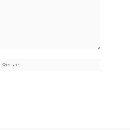
Website