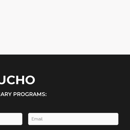
HUCHO
NARY PROGRAMS: