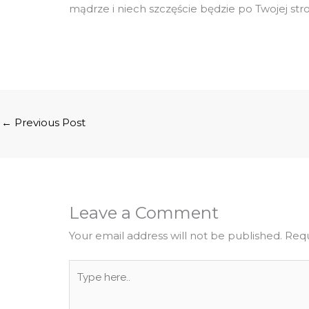
mądrze i niech szczęście będzie po Twojej stro
←
Previous Post
Leave a Comment
Your email address will not be published.
Requ
Type
here..