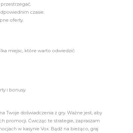
przestrzegać.
dpowiednim czasie.
pne oferty.
lka miejsc, które warto odwiedzić:
ty i bonusy.
a Twoje doświadczenia z gry. Ważne jest, aby
ych promocji. Ćwicząc te strategie, zapraszam
mocjach w kasynie Vox. Bądź na bieżąco, graj