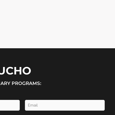
HUCHO
NARY PROGRAMS: