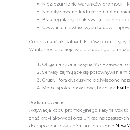
Niezrozumienie warunków promocji – k
Nieaktywowano kodu przed dokonaniem
Brak regularnych aktywacji – wiele prom
Używanie niewłaściwych kodów – upewni
Gdzie szukać aktualnych kodów promocyjnyc
W internecie istnieje wiele źródeł, gdzie moż
Oficjalna strona kasyna Vox – zawsze to
Serwisy zajmujące się porównywaniem of
Grupy i fora dyskusyjne poświęcone haz
Media społecznościowe, takie jak
Twitte
Podsumowanie
Aktywacja kodu promocyjnego kasyna Vox to p
znać kroki aktywacji oraz unikać najczęstszyc
do zapoznania się z ofertami na stronie
New Y