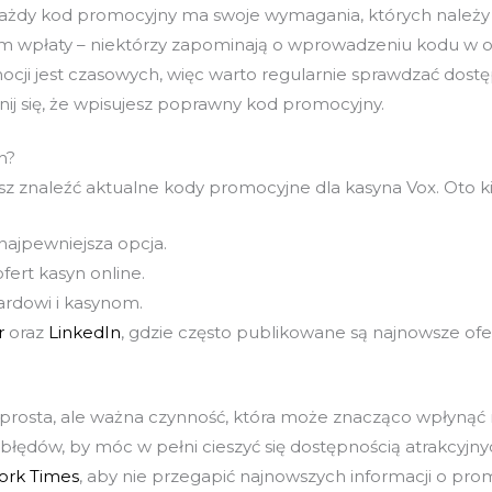
ażdy kod promocyjny ma swoje wymagania, których należy 
 wpłaty – niektórzy zapominają o wprowadzeniu kodu w o
ocji jest czasowych, więc warto regularnie sprawdzać dostę
j się, że wpisujesz poprawny kod promocyjny.
h?
esz znaleźć aktualne kody promocyjne dla kasyna Vox. Oto ki
 najpewniejsza opcja.
ert kasyn online.
ardowi i kasynom.
r
oraz
LinkedIn
, gdzie często publikowane są najnowsze ofer
rosta, ale ważna czynność, która może znacząco wpłynąć n
h błędów, by móc w pełni cieszyć się dostępnością atrakcyjn
ork Times
, aby nie przegapić najnowszych informacji o pro