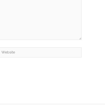
Website