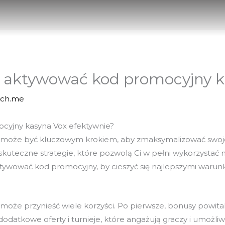
ak aktywować kod promocyjny 
ech.me
ocyjny kasyna Vox efektywnie?
może być kluczowym krokiem, aby zmaksymalizować swoje z
uteczne strategie, które pozwolą Ci w pełni wykorzystać mo
ywować kod promocyjny, by cieszyć się najlepszymi warunkam
oże przynieść wiele korzyści. Po pierwsze, bonusy powita
dodatkowe oferty i turnieje, które angażują graczy i umożliw