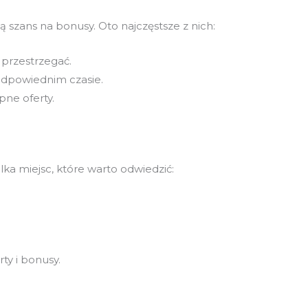
szans na bonusy. Oto najczęstsze z nich:
przestrzegać.
dpowiednim czasie.
pne oferty.
lka miejsc, które warto odwiedzić:
ty i bonusy.