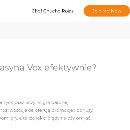
Chef Chucho Rojas
Join Me Now
kasyna Vox efektywnie?
yski oraz uczynić grę bardziej
żliwości, jakie oferują promocje i bonusy.
i gry, a także jakie błędy należy omijać.