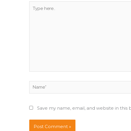
Type
here..
Name*
Save my name, email, and website in this 