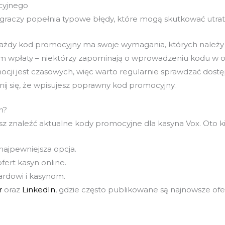
cyjnego
raczy popełnia typowe błędy, które mogą skutkować utratą 
ażdy kod promocyjny ma swoje wymagania, których należy 
 wpłaty – niektórzy zapominają o wprowadzeniu kodu w o
ocji jest czasowych, więc warto regularnie sprawdzać dostę
j się, że wpisujesz poprawny kod promocyjny.
h?
esz znaleźć aktualne kody promocyjne dla kasyna Vox. Oto ki
 najpewniejsza opcja.
ert kasyn online.
ardowi i kasynom.
r
oraz
LinkedIn
, gdzie często publikowane są najnowsze ofer