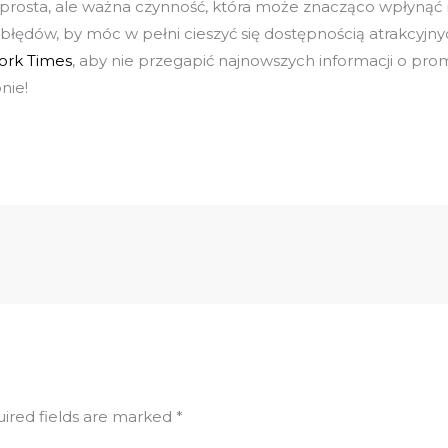
rosta, ale ważna czynność, która może znacząco wpłynąć n
h błędów, by móc w pełni cieszyć się dostępnością atrakcyjn
ork Times
, aby nie przegapić najnowszych informacji o pro
nie!
ired fields are marked
*