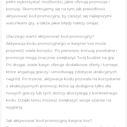
pełni wykorzystać możliwości, jakie oferują promocje i
bonusy. Skoncentrujemy się na tym, jak prawidłowo
aktywować kod promocyjny, by cieszyć się najlepszymi
warunkami gry, a także jakie błędy należy omijać.
Dlaczego warto aktywować kod promocyjny?
Aktywacja kodu promocyjnego w kasynie Vox może
przynieść wiele korzyści. Po pierwsze, bonusy powitalne i
promocje mogą znacznie zwiększyć Twój budżet na grę.
Po drugie, wiele kasyn oferuje dodatkowe oferty i turnieje,
które angażują graczy i umożliwiają zdobycie atrakcyjnych
nagród. Po trzecie, aktywacja kodu pozwala na korzystanie
z ekskluzywnych promocji, które są dostępne tylko dla
nowych graczy lub tych, którzy skorzystają z konkretnego
kodu. Dzięki temu możesz zwiększyć swoje szanse na
wygraną.
Jak aktywować kod promocyjny kasyna Vox?