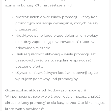
szans na bonusy. Oto najczęstsze z nich:
Niezrozumienie warunków promocji – każdy kod
promocyjny ma swoje wymagania, których należy
przestrzegać.
Nieaktywowano kodu przed dokonaniem wpłaty –
niektórzy zapominają o wprowadzeniu kodu w
odpowiednim czasie.
Brak regularnych aktywacji – wiele promocji jest
czasowych, więc warto regularnie sprawdzać
dostępne oferty.
Używanie niewłaściwych kodów – upewnij się, że
wpisujesz poprawny kod promocyjny.
Gdzie szukać aktualnych kodów promocyjnych?
W internecie istnieje wiele źródeł, gdzie możesz znaleźć
aktualne kody promocyjne dla kasyna Vox. Oto kilka miejsc,
które warto odwiedzić: