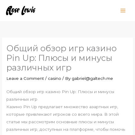
Skip
to
content
Общий обзор игр казино
Pin Up: Плюсы и минусы
различных игр
Leave a Comment
/
casino
/ By
gabriel@galtech.me
Общий обзор игр казино Pin Up: Плюсы и минусы
различных игр
Казино Pin Up предлагает множество азартных игр,
которые привлекают игроков со всего мира. В этой
статье мы рассмотрим основные плюсы и минусы
различных игр, доступных на платформе, чтобы помочь