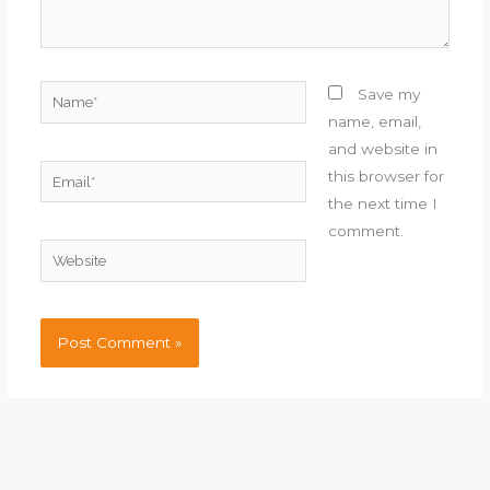
Name*
Save my
name, email,
and website in
Email*
this browser for
the next time I
comment.
Website