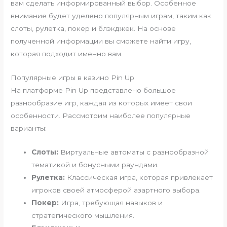
вам сделать информированный выбор. Особенное
внимание будет уделено популярным играм, таким как
слоты, рулетка, покер и блэкджек. На основе
полученной информации вы сможете найти игру,
которая подходит именно вам.
Популярные игры в казино Pin Up
На платформе Pin Up представлено большое
разнообразие игр, каждая из которых имеет свои
особенности. Рассмотрим наиболее популярные
варианты:
Слоты:
Виртуальные автоматы с разнообразной
тематикой и бонусными раундами.
Рулетка:
Классическая игра, которая привлекает
игроков своей атмосферой азартного выбора.
Покер:
Игра, требующая навыков и
стратегического мышления.