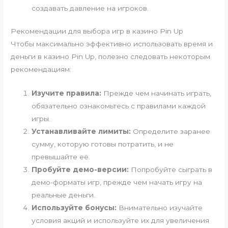
создавать давление на игроков.
Рекомендации для выбора игр в казино Pin Up
Чтобы максимально эффективно использовать время и
деньги в казино Pin Up, полезно следовать некоторым
рекомендациям:
Изучите правила:
Прежде чем начинать играть,
обязательно ознакомьтесь с правилами каждой
игры.
Устанавливайте лимиты:
Определите заранее
сумму, которую готовы потратить, и не
превышайте её.
Пробуйте демо-версии:
Попробуйте сыграть в
демо-форматы игр, прежде чем начать игру на
реальные деньги.
Используйте бонусы:
Внимательно изучайте
условия акций и используйте их для увеличения