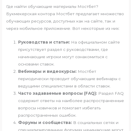
Где найти обучающие материалы Мостбет?
Букмекерская контора Мостбет предлагает множество
обучающих ресурсов, доступных как на сайте, так и
через мобильное приложение. Вот некоторые из них:
Руководства и статьи:
На официальном сайте
присутствует раздел с руководствами, где
начинающие игроки могут ознакомиться с
основами ставок.
Вебинары и видеокурсы:
Мостбет
периодически проводит обучающие вебинары с
ведущими специалистами в области ставок.
Часто задаваемые вопросы (FAQ):
Раздел FAQ
содержит ответы на наиболее распространенные
вопросы новичков и помогает избегать
распространенных ошибок.
Форумы и сообщества:
В социальных сетях и
специализированных форумах начинающие могут