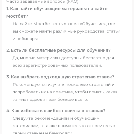
Часто задаваемые вопросы (FAQ)
1. Как найти обучающие материалы на сайте
Мостбет?
На сайте Мостбет есть раздел «Обучение», где
вы сможете найти различные руководства, статьи
и вебинары.
2. Есть ли бесплатные ресурсы для обучения?
Да, многие материалы доступны бесплатно для
всех зарегистрированных пользователей.
3. Как выбрать подходящую стратегию ставок?
Рекомендуется изучить несколько стратегий и
попробовать их на практике, чтобы понять, какая
из них подходит вам больше всего.
4. Как избежать ошибок новичка в ставках?
Следуйте рекомендациям и обучающим
материалам, а также внимательно относитесь к
своим ставкам и банкроллу.