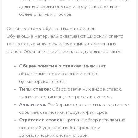
делиться своим опытом и получать советы от
более опытных игроков.
Основные темы обучающих материалов
Обучающие материалы охватывают широкий спектр
тем, которые являются ключевыми для успешных
ставок. Обратите внимание на следующие аспекты:
Общие понятия о ставках:
Включает
объяснение терминологии и основ
букмекерского дела.
Типы ставок:
Обзор различных видов ставок,
таких как ординары, экспрессы и системы.
Аналитика:
Разбор методов анализа спортивных
событий, статистики и других факторов.
Стратегии ставок:
Краткий обзор популярных
стратегий управления банкроллом и
автоматических систем ставок.