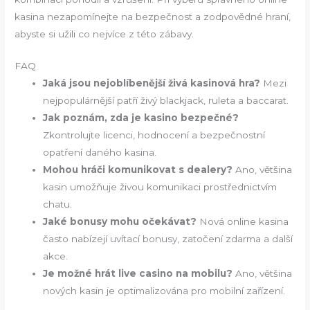
kasina nezapomínejte na bezpečnost a zodpovědné hraní,
abyste si užili co nejvíce z této zábavy.
FAQ
Jaká jsou nejoblíbenější živá kasinová hra?
Mezi
nejpopulárnější patří živý blackjack, ruleta a baccarat.
Jak poznám, zda je kasino bezpečné?
Zkontrolujte licenci, hodnocení a bezpečnostní
opatření daného kasina.
Mohou hráči komunikovat s dealery?
Ano, většina
kasin umožňuje živou komunikaci prostřednictvím
chatu.
Jaké bonusy mohu očekávat?
Nová online kasina
často nabízejí uvítací bonusy, zatočení zdarma a další
akce.
Je možné hrát live casino na mobilu?
Ano, většina
nových kasin je optimalizována pro mobilní zařízení.