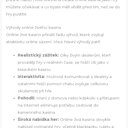
můžete očekávat a co byste měli vědět před tím, než se do
hry pustíte.
Výhody online živého kasina
Online živé kasino přináší řadu výhod, které zvyšují
atraktivitu online sázení. Mezi hlavní výhody patří:
Realistický zážitek:
Díky živým dealerům, kteří
provádějí hry v reálném čase, se hráči cítí jako v
klasickém kasinu.
Interaktivita:
Možnost komunikovat s dealery a
ostatními hráči pomocí chatu zvyšuje celkovou
zkušenost při hře.
Pohodlí:
Hraní z domova nebo kdekoliv s přístupem
na internet eliminuje potřebu cestovat do
kamenného kasina.
Široká nabídka her:
Online živá kasina obvykle
nabízejí rozmanité hry, včetně blackjacku, rulety a