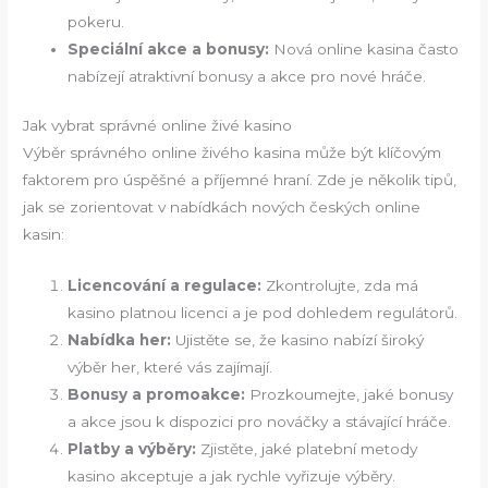
pokeru.
Speciální akce a bonusy:
Nová online kasina často
nabízejí atraktivní bonusy a akce pro nové hráče.
Jak vybrat správné online živé kasino
Výběr správného online živého kasina může být klíčovým
faktorem pro úspěšné a příjemné hraní. Zde je několik tipů,
jak se zorientovat v nabídkách nových českých online
kasin:
Licencování a regulace:
Zkontrolujte, zda má
kasino platnou licenci a je pod dohledem regulátorů.
Nabídka her:
Ujistěte se, že kasino nabízí široký
výběr her, které vás zajímají.
Bonusy a promoakce:
Prozkoumejte, jaké bonusy
a akce jsou k dispozici pro nováčky a stávající hráče.
Platby a výběry:
Zjistěte, jaké platební metody
kasino akceptuje a jak rychle vyřizuje výběry.