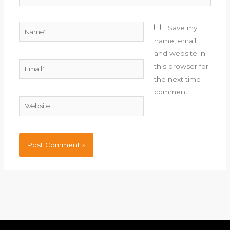
Name*
Save my
name, email,
and website in
Email*
this browser for
the next time I
comment.
Website