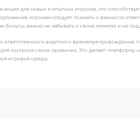
 акции для новых и опытных игроков, что способствуе
едложения, игрокам следует помнить о важности ответ
ак бонусы, важно не забывать о своих лимитах и не по
ю ответственного азартного времяпрепровождения, п
для контроля своих привычек. Это делает платформу н
ой игровой среды.