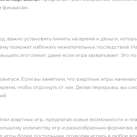
м финансам.
, важно установить лимиты на время и деньги, которы
ему поможет избежать нежелательных последствий. Н
вышать этот лимит, даже если игра захватывает. Это п
новиться. Если вы заметили, что азартные игры начина
ремя, чтобы отдохнуть от них. Делая перерывы, вы см
ий.
тии азартных игр, предлагая новые возможности и пла
большому количеству игр и разнообразным форматам, 
игры более доступными, позволяя играть в любое вре