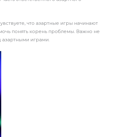
вствуете, что азартные игры начинают
омочь понять корень проблемы. Важно не
д азартными играми.