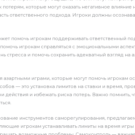
к потерям, которые могут оказать негативное влияние 
сть ответственного подхода. Игроки должны осознават
жет помочь игрокам поддерживать ответственный подх
 помочь игрокам справляться с эмоциональными аспек
вень стресса и помочь сохранить адекватный взгляд на 
азартными играми, которые могут помочь игрокам ост
обов — это установка лимитов на ставки и время, про
ои действия и избежать риска потерь. Важно помнить,
ться.
ьзование инструментов саморегулирования, предлагае
оляющие игрокам устанавливать лимиты на время игры 
ращать возможные проблемы. Самоконтроль — важная 