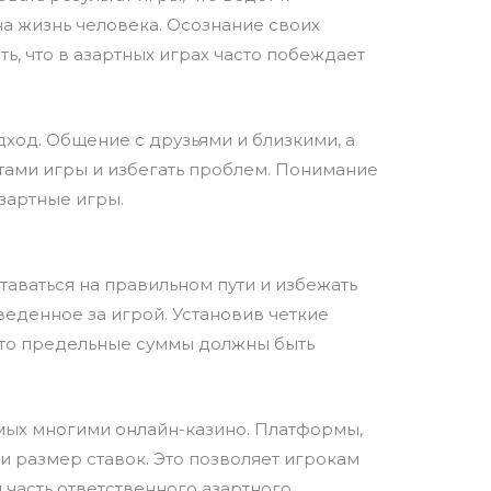
на жизнь человека. Осознание своих
ь, что в азартных играх часто побеждает
од. Общение с друзьями и близкими, а
тами игры и избегать проблем. Понимание
азартные игры.
аваться на правильном пути и избежать
веденное за игрой. Установив четкие
 что предельные суммы должны быть
мых многими онлайн-казино. Платформы,
и размер ставок. Это позволяет игрокам
часть ответственного азартного