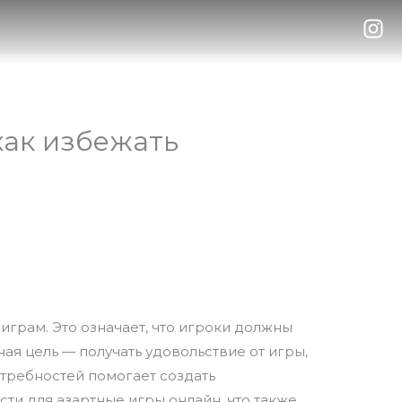
как избежать
грам. Это означает, что игроки должны
ная цель — получать удовольствие от игры,
отребностей помогает создать
и для азартные игры онлайн, что также