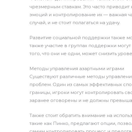
чрезмерным ставкам. Это часто приводит 
эмоций и контролирование их — важная ча
случай, и не стоит полагаться на удачу.
Развитие социальной поддержки также мо
также участие в группах поддержки могут
того, что они не одни, может снизить уро
Методы управления азартными играми
Существуют различные методы управления 
проблем. Один из самых эффективных спос
границы, игроки могут контролировать св
заранее оговорены и не должны превыша
Также стоит обратить внимание на испол
такие как Пинко, предлагают опции, позв
самим контролировать процесс и предотв