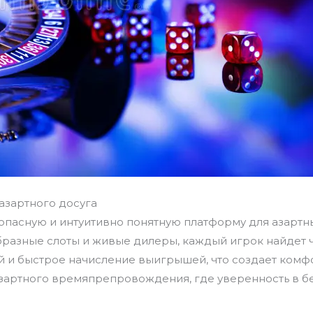
азартного досуга
пасную и интуитивно понятную платформу для азартны
разные слоты и живые дилеры, каждый игрок найдет ч
й и быстрое начисление выигрышей, что создает комфо
азартного времяпрепровождения, где уверенность в 