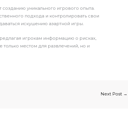
т созданию уникального игрового опыта.
ственного подхода и контролировать свои
ддаваться искушению азартной игры.
редлагая игрокам информацию о рисках,
е только местом для развлечений, но и
Next Post
→