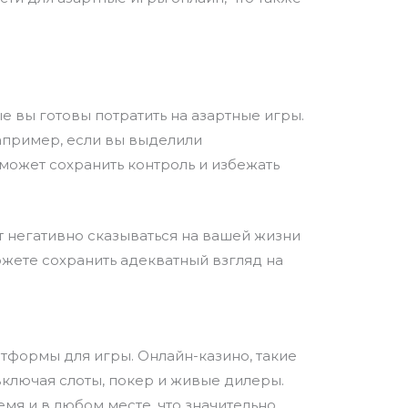
е вы готовы потратить на азартные игры.
апример, если вы выделили
оможет сохранить контроль и избежать
ют негативно сказываться на вашей жизни
ожете сохранить адекватный взгляд на
тформы для игры. Онлайн-казино, такие
включая слоты, покер и живые дилеры.
мя и в любом месте, что значительно