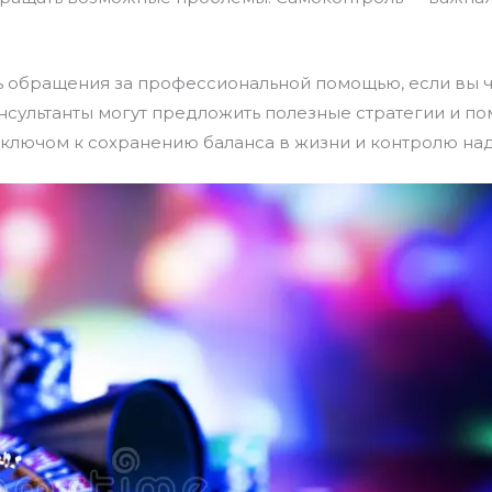
 обращения за профессиональной помощью, если вы чу
онсультанты могут предложить полезные стратегии и п
ть ключом к сохранению баланса в жизни и контролю на