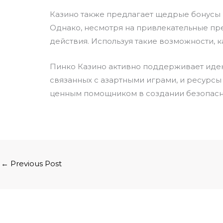
Казино также предлагает щедрые бонусы и
Однако, несмотря на привлекательные пр
действия. Используя такие возможности, к
Пинко Казино активно поддерживает иде
связанных с азартными играми, и ресурсы 
ценным помощником в создании безопасн
←
Previous Post