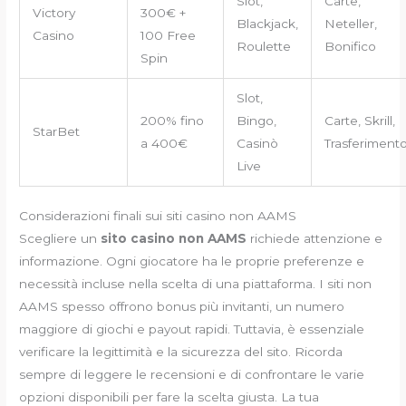
Slot,
Carte,
Victory
300€ +
Blackjack,
Neteller,
Casino
100 Free
Roulette
Bonifico
Spin
Slot,
200% fino
Bingo,
Carte, Skrill,
StarBet
a 400€
Casinò
Trasferiment
Live
Considerazioni finali sui siti casino non AAMS
Scegliere un
sito casino non AAMS
richiede attenzione e
informazione. Ogni giocatore ha le proprie preferenze e
necessità incluse nella scelta di una piattaforma. I siti non
AAMS spesso offrono bonus più invitanti, un numero
maggiore di giochi e payout rapidi. Tuttavia, è essenziale
verificare la legittimità e la sicurezza del sito. Ricorda
sempre di leggere le recensioni e di confrontare le varie
opzioni disponibili per fare la scelta giusta. La tua