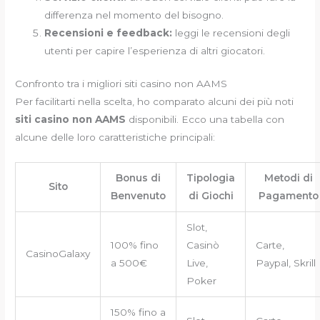
differenza nel momento del bisogno.
Recensioni e feedback:
leggi le recensioni degli
utenti per capire l’esperienza di altri giocatori.
Confronto tra i migliori siti casino non AAMS
Per facilitarti nella scelta, ho comparato alcuni dei più noti
siti casino non AAMS
disponibili. Ecco una tabella con
alcune delle loro caratteristiche principali:
Bonus di
Tipologia
Metodi di
Sito
Benvenuto
di Giochi
Pagamento
Slot,
100% fino
Casinò
Carte,
CasinoGalaxy
a 500€
Live,
Paypal, Skrill
Poker
150% fino a