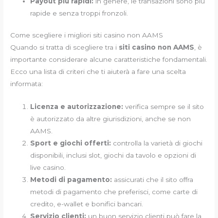
Payout più rapidi:
in genere, le transazioni sono più
rapide e senza troppi fronzoli.
Come scegliere i migliori siti casino non AAMS
Quando si tratta di scegliere tra i
siti casino non AAMS
, è
importante considerare alcune caratteristiche fondamentali.
Ecco una lista di criteri che ti aiuterà a fare una scelta
informata:
Licenza e autorizzazione:
verifica sempre se il sito
è autorizzato da altre giurisdizioni, anche se non
AAMS.
Sport e giochi offerti:
controlla la varietà di giochi
disponibili, inclusi slot, giochi da tavolo e opzioni di
live casino.
Metodi di pagamento:
assicurati che il sito offra
metodi di pagamento che preferisci, come carte di
credito, e-wallet e bonifici bancari.
Servizio clienti:
un buon servizio clienti può fare la