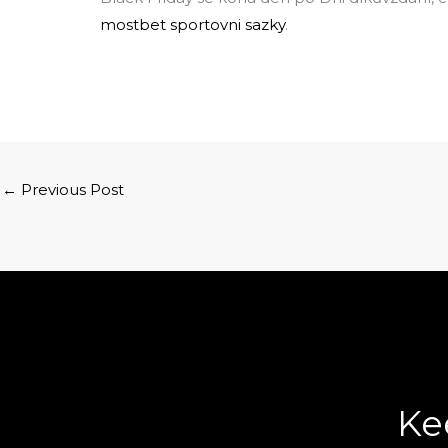
mostbet sportovni sazky
.
←
Previous Post
Ke