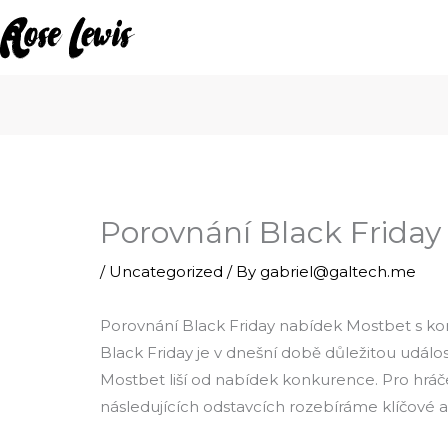
Skip
to
content
Porovnání Black Friday
/
Uncategorized
/ By
gabriel@galtech.me
Porovnání Black Friday nabídek Mostbet s k
Black Friday je v dnešní době důležitou událo
Mostbet liší od nabídek konkurence. Pro hráče
následujících odstavcích rozebíráme klíčové a