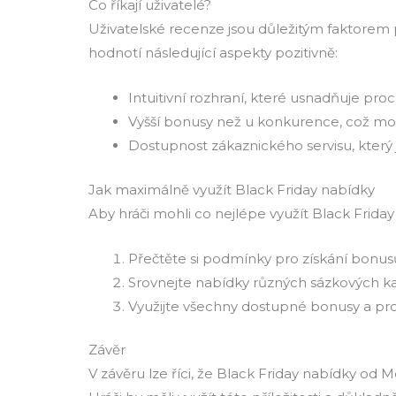
Co říkají uživatelé?
Uživatelské recenze jsou důležitým faktorem 
hodnotí následující aspekty pozitivně:
Intuitivní rozhraní, které usnadňuje pr
Vyšší bonusy než u konkurence, což moti
Dostupnost zákaznického servisu, který 
Jak maximálně využít Black Friday nabídky
Aby hráči mohli co nejlépe využít Black Friday 
Přečtěte si podmínky pro získání bonusů
Srovnejte nabídky různých sázkových kanc
Využijte všechny dostupné bonusy a pr
Závěr
V závěru lze říci, že Black Friday nabídky od 