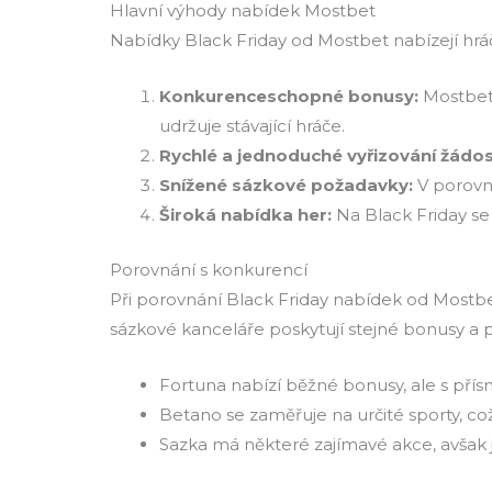
Hlavní výhody nabídek Mostbet
Nabídky Black Friday od Mostbet nabízejí hráč
Konkurenceschopné bonusy:
Mostbet 
udržuje stávající hráče.
Rychlé a jednoduché vyřizování žádos
Snížené sázkové požadavky:
V porovná
Široká nabídka her:
Na Black Friday se z
Porovnání s konkurencí
Při porovnání Black Friday nabídek od Mostbet
sázkové kanceláře poskytují stejné bonusy a p
Fortuna nabízí běžné bonusy, ale s přís
Betano se zaměřuje na určité sporty, c
Sazka má některé zajímavé akce, avšak j