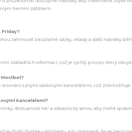
dně si prozkoumat dostupné nabídky, aby maximálně zvýšili sv
rným herním zážitkem.
 Friday?
hou zahrnovat bezplatné sázky, vklady a další nabídky běh
ním základních informací, což je rychlý proces, který obvykl
y Mostbet?
srovnání s jinými sázkovými kancelářemi, což znemožňuje h
kovými kancelářemi?
mínky, dostupnost her a zákaznický servis, aby mohli správ
ž je čtvrtý čtvrtek v listopadu, a to znamená, že se herní n