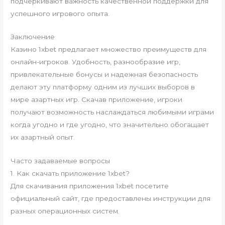
подчеркивают важность качественной поддержки для
успешного игрового опыта.
Заключение
Казино 1xbet предлагает множество преимуществ для
онлайн-игроков. Удобность, разнообразие игр,
привлекательные бонусы и надежная безопасность
делают эту платформу одним из лучших выборов в
мире азартных игр. Скачав приложение, игроки
получают возможность наслаждаться любимыми играми
когда угодно и где угодно, что значительно обогащает
их азартный опыт.
Часто задаваемые вопросы
1. Как скачать приложение 1xbet?
Для скачивания приложения 1xbet посетите
официальный сайт, где предоставлены инструкции для
разных операционных систем.