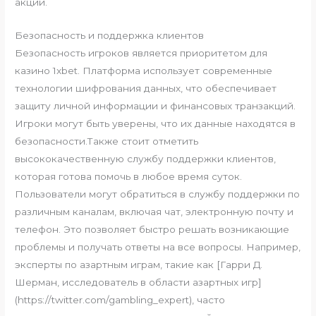
акции.
Безопасность и поддержка клиентов
Безопасность игроков является приоритетом для
казино 1xbet. Платформа использует современные
технологии шифрования данных, что обеспечивает
защиту личной информации и финансовых транзакций.
Игроки могут быть уверены, что их данные находятся в
безопасности.Также стоит отметить
высококачественную службу поддержки клиентов,
которая готова помочь в любое время суток.
Пользователи могут обратиться в службу поддержки по
различным каналам, включая чат, электронную почту и
телефон. Это позволяет быстро решать возникающие
проблемы и получать ответы на все вопросы. Например,
эксперты по азартным играм, такие как [Гарри Д.
Шерман, исследователь в области азартных игр]
(https://twitter.com/gambling_expert), часто