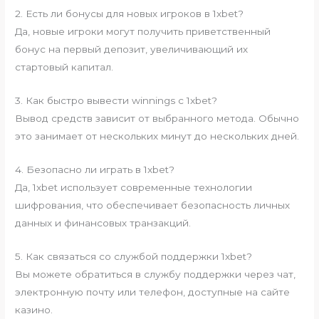
2. Есть ли бонусы для новых игроков в 1xbet?
Да, новые игроки могут получить приветственный
бонус на первый депозит, увеличивающий их
стартовый капитал.
3. Как быстро вывести winnings с 1xbet?
Вывод средств зависит от выбранного метода. Обычно
это занимает от нескольких минут до нескольких дней.
4. Безопасно ли играть в 1xbet?
Да, 1xbet использует современные технологии
шифрования, что обеспечивает безопасность личных
данных и финансовых транзакций.
5. Как связаться со службой поддержки 1xbet?
Вы можете обратиться в службу поддержки через чат,
электронную почту или телефон, доступные на сайте
казино.