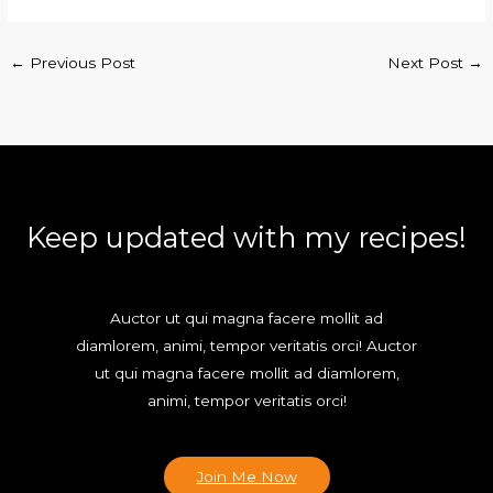
←
Previous Post
Next Post
→
Keep updated with my recipes!
Auctor ut qui magna facere mollit ad
diamlorem, animi, tempor veritatis orci! Auctor
ut qui magna facere mollit ad diamlorem,
animi, tempor veritatis orci!
Join Me Now