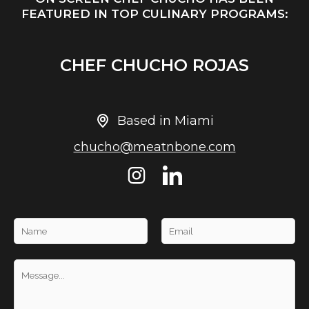
FEATURED IN TOP CULINARY PROGRAMS:
CHEF CHUCHO ROJAS
Based in Miami
chucho@meatnbone.com