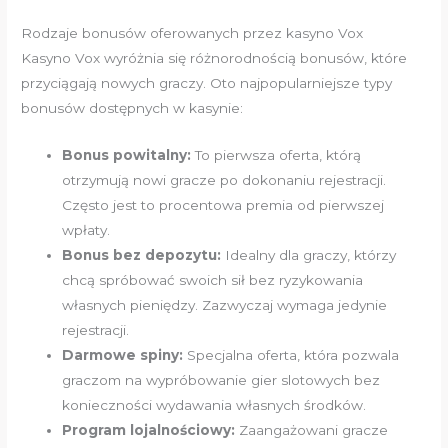
Rodzaje bonusów oferowanych przez kasyno Vox
Kasyno Vox wyróżnia się różnorodnością bonusów, które
przyciągają nowych graczy. Oto najpopularniejsze typy
bonusów dostępnych w kasynie:
Bonus powitalny:
To pierwsza oferta, którą
otrzymują nowi gracze po dokonaniu rejestracji.
Często jest to procentowa premia od pierwszej
wpłaty.
Bonus bez depozytu:
Idealny dla graczy, którzy
chcą spróbować swoich sił bez ryzykowania
własnych pieniędzy. Zazwyczaj wymaga jedynie
rejestracji.
Darmowe spiny:
Specjalna oferta, która pozwala
graczom na wypróbowanie gier slotowych bez
konieczności wydawania własnych środków.
Program lojalnościowy:
Zaangażowani gracze