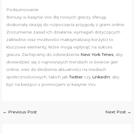
Podsumowanie
Bonusy w kasynie Vox dla nowych graczy oferują
doskonałą okazję do rozpoczęcia przygody z grami online.
Zrozumienie zasad ich działania, wymagań dotyczących
zakładów oraz możliwości maksymalizacji korzyści to
kluczowe elementy, które mogą wpłynąć na sukces
gracza. Zachęcamy do odwiedzenia
New York Times
, aby
dowiedzieć się o najnowszych trendach w świecie gier
online, oraz do śledzenia aktualności na mediach
społecznościowych, takich jak
Twitter
czy
LinkedIn
, aby
być na bieżąco z promocjami w kasynie Vox.
←
Previous Post
Next Post
→