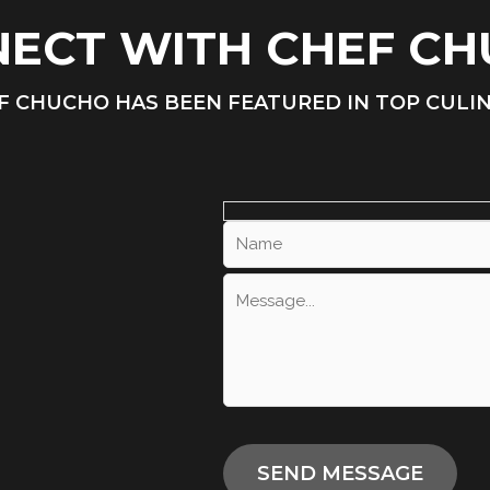
ECT WITH CHEF C
F CHUCHO HAS BEEN FEATURED IN TOP CULI