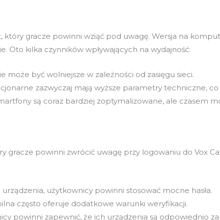
, który gracze powinni wziąć pod uwagę. Wersja na komput
nie. Oto kilka czynników wpływających na wydajność:
 może być wolniejsze w zależności od zasięgu sieci.
jonarne zazwyczaj mają wyższe parametry techniczne, co p
martfony są coraz bardziej zoptymalizowane, ale czasem 
y gracze powinni zwrócić uwagę przy logowaniu do Vox Casi
 urządzenia, użytkownicy powinni stosować mocne hasła.
lna często oferuje dodatkowe warunki weryfikacji.
cy powinni zapewnić, że ich urządzenia są odpowiednio za