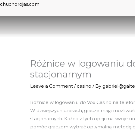
Skip
chuchorojas.com
to
content
Różnice w logowaniu d
stacjonarnym
Leave a Comment
/
casino
/ By
gabriel@galt
Różnice w logowaniu do Vox Casino na tele
W dzisiejszych czasach, gracze mają możliwoś
stacjonarnych. Każda z tych opcji ma swoje u
pomóc graczom wybrać optymalną metodę do