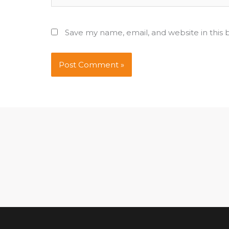
Save my name, email, and website in this 