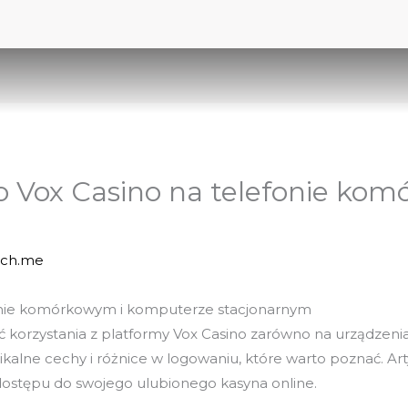
o Vox Casino na telefonie ko
ech.me
fonie komórkowym i komputerze stacjonarnym
ć korzystania z platformy Vox Casino zarówno na urządzeni
nikalne cechy i różnice w logowaniu, które warto poznać. A
stępu do swojego ulubionego kasyna online.