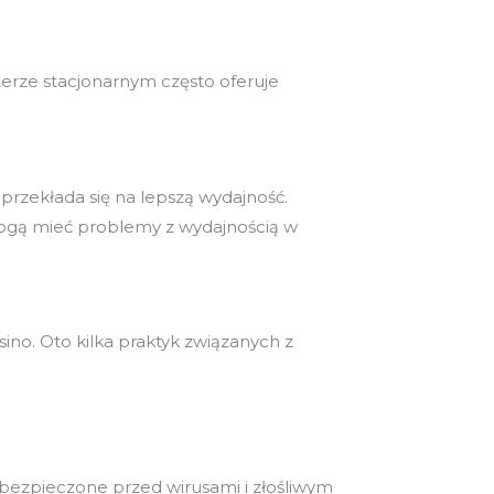
erze stacjonarnym często oferuje
rzekłada się na lepszą wydajność.
mogą mieć problemy z wydajnością w
no. Oto kilka praktyk związanych z
bezpieczone przed wirusami i złośliwym