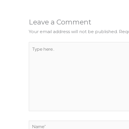
Leave a Comment
Your email address will not be published.
Requ
Type
here..
Name*