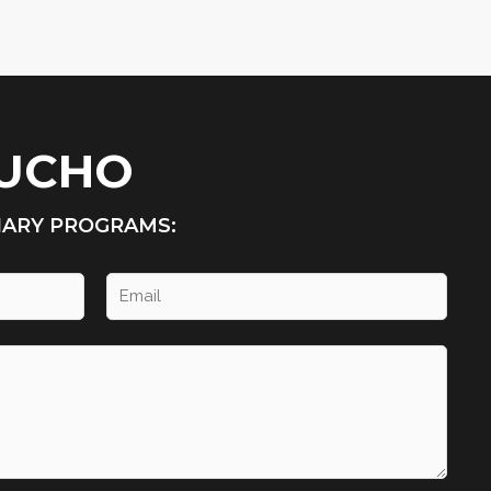
HUCHO
NARY PROGRAMS: