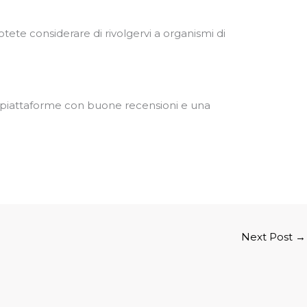
tete considerare di rivolgervi a organismi di
o piattaforme con buone recensioni e una
Next Post
→