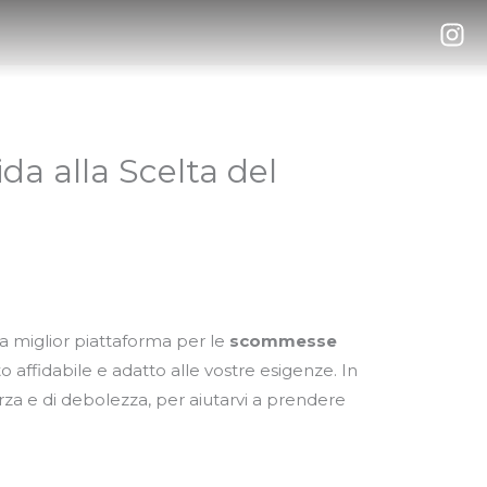
a alla Scelta del
la miglior piattaforma per le
scommesse
o affidabile e adatto alle vostre esigenze. In
za e di debolezza, per aiutarvi a prendere