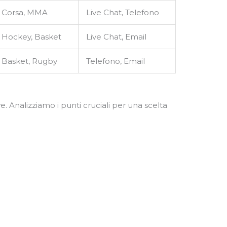
, Corsa, MMA
Live Chat, Telefono
, Hockey, Basket
Live Chat, Email
, Basket, Rugby
Telefono, Email
. Analizziamo i punti cruciali per una scelta