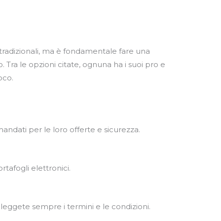
i tradizionali, ma è fondamentale fare una
. Tra le opzioni citate, ognuna ha i suoi pro e
oco.
ndati per le loro offerte e sicurezza.
rtafogli elettronici.
 leggete sempre i termini e le condizioni.