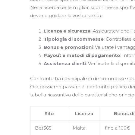
Nella ricerca delle migliori scommesse sportive 
devono guidare la vostra scelta:
Licenza e sicurezza
: Assicuratevi che il 
Tipologia di scommesse
: Controllate 
Bonus e promozioni
: Valutate i vantag
Payout e metodi di pagamento
: Info
Assistenza clienti
: Verificate la disponib
Confronto tra i principali siti di scommesse sp
Ora possiamo passare al confronto pratico dei m
tabella riassuntiva delle caratteristiche principa
Sito
Licenza
Bonus di
Bet365
Malta
fino a 100€