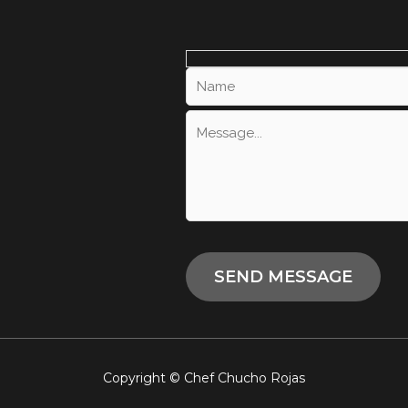
Copyright © Chef Chucho Rojas