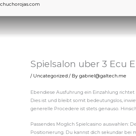
Skip
chuchorojas.com
to
content
Spielsalon uber 3 Ecu E
/
Uncategorized
/ By
gabriel@galtech.me
Ebendiese Ausfuhrung ein Einzahlung richtet
Dies ist und bleibt somit bedeutungslos, inw
generelle Procedere ist stets genauso. Hinsicht
Passendes Moglich Spielcasino auswahlen: De
Positionierung. Du kannst dich sekundar bei 