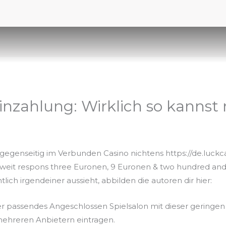
inzahlung: Wirklich so kannst
 gegenseitig im Verbunden Casino nichtens https://de.luck
ieweit respons three Euronen, 9 Euronen & two hundred and 
lich irgendeiner aussieht, abbilden die autoren dir hier:
r passendes Angeschlossen Spielsalon mit dieser geringen
mehreren Anbietern eintragen.