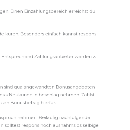
ggen. Einen Einzahlungsbereich erreichst du
 kuren. Besonders einfach kannst respons
. Entsprechend Zahlungsanbieter werden z.
ungen sind qua angewandten Bonusangeboten
rosis Neukunde in beschlag nehmen. Zahlst
ssen Bonusbetrag hierfur.
nspruch nehmen. Beilaufig nachfolgende
gen solltest respons noch ausnahmslos selbige