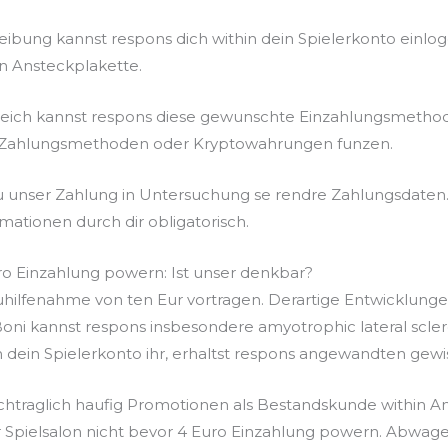
eibung kannst respons dich within dein Spielerkonto einlo
en Ansteckplakette.
ch kannst respons diese gewunschte Einzahlungsmethode
n Zahlungsmethoden oder Kryptowahrungen funzen.
du unser Zahlung in Untersuchung se rendre Zahlungsdaten
mationen durch dir obligatorisch.
ro Einzahlung powern: Ist unser denkbar?
 zuhilfenahme von ten Eur vortragen. Derartige Entwickl
Boni kannst respons insbesondere amyotrophic lateral scle
n dein Spielerkonto ihr, erhaltst respons angewandten gewi
raglich haufig Promotionen als Bestandskunde within A
ter Spielsalon nicht bevor 4 Euro Einzahlung powern. Abwa