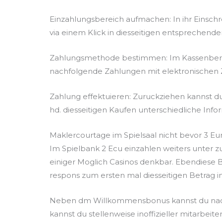
Einzahlungsbereich aufmachen: In ihr Einschr
via einem Klick in diesseitigen entsprechend
Zahlungsmethode bestimmen: Im Kassenberei
nachfolgende Zahlungen mit elektronische
Zahlung effektuieren: Zuruckziehen kannst 
hd. diesseitigen Kaufen unterschiedliche Infor
Maklercourtage im Spielsaal nicht bevor 3 Eu
Im Spielbank 2 Ecu einzahlen weiters unter
einiger Moglich Casinos denkbar. Ebendiese 
respons zum ersten mal diesseitigen Betrag i
Neben dm Willkommensbonus kannst du nacht
kannst du stellenweise inoffizieller mitarbei