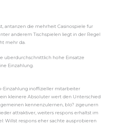
 antanzen die mehrheit Casinospiele fur
nter anderem Tischspielen liegt in der Regel
cht mehr da.
se uberdurchschnittlich hohe Einsatze
ine Einzahlung.
Einzahlung inoffizieller mitarbeiter
 ein kleinere Absoluter wert den Unterschied
allgemeinen kennenzulernen, blo? zigeunern
er attraktiver, weiters respons erhaltst im
l: Willst respons eher sachte ausprobieren