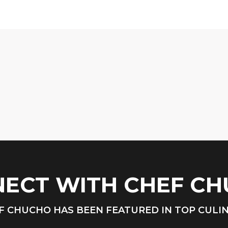
ECT WITH CHEF C
F CHUCHO HAS BEEN FEATURED IN TOP CULI