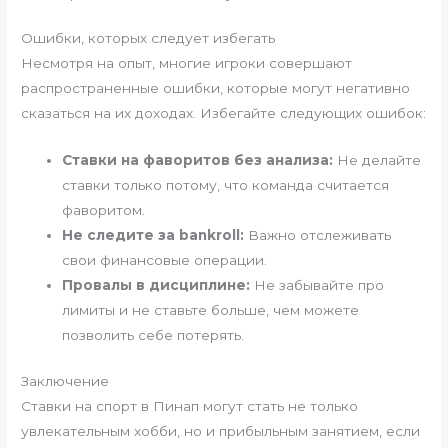
Ошибки, которых следует избегать
Несмотря на опыт, многие игроки совершают
распространенные ошибки, которые могут негативно
сказаться на их доходах. Избегайте следующих ошибок:
Ставки на фаворитов без анализа:
Не делайте
ставки только потому, что команда считается
фаворитом.
Не следите за bankroll:
Важно отслеживать
свои финансовые операции.
Провалы в дисциплине:
Не забывайте про
лимиты и не ставьте больше, чем можете
позволить себе потерять.
Заключение
Ставки на спорт в Пинап могут стать не только
увлекательным хобби, но и прибыльным занятием, если