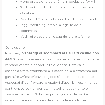
Meno protezione poiché non regolati da AAMS
Rischi potenziali di truffe se non si sceglie un sito
affidabile
Possibile difficoltà nel contattare il servizio clienti
Leggi incerte riguardo alla legalità delle
scommesse
Rischi di blocco o chiusura delle piattaforme
Conclusione
In sintesi, i
vantaggi di scommettere su siti casino non
AAMS
possono essere attraenti, soprattutto per coloro che
cercano varietà e opportunità di vincita. Tuttavia, è
essenziale fare attenzione alla scelta della piattaforma per
garantire un’esperienza di gioco sicura ed emozionante.
Assicurati di confrontare le opzioni disponibili, esaminando i
punti chiave come i bonus, i metodi di pagamento e
l’assistenza clienti. Solo così potrai godere dei vantaggi
senza correre rischi indesiderati e godere della tua