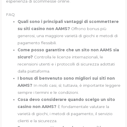
esperienza di scommesse online.
FAQ
Quali sono i principali vantaggi di scommettere
su siti casino non AAMS?
Offrono bonus più
generosi, una maggiore varietà di giochi e metodi di
pagamento flessibili.
Come posso garantire che un sito non AAMS sia
sicuro?
Controlla le licenze internazionali, le
recensioni utenti e i protocolli di sicurezza adottati
dalla piattaforma.
I bonus di benvenuto sono migliori sui siti non
AAMS?
In molti casi, sì; tuttavia, è importante leggere
sempre i termini e le condizioni.
Cosa devo considerare quando scelgo un sito
casino non AAMS?
È fondamentale valutare la
varietà di giochi, i metodi di pagamento, il servizio
clienti e la sicurezza.