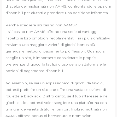
di scelta dei migliori siti non AAMS, confrontando le opzioni
disponibili per aiutarti a prendere una decisione informata.
Perché scegliere siti casino non AAMS?
I siti casino non AAMS offrono una serie di vantaggi
rispetto ai loro omologhi regolamentati. Tra i più significativi
troviamo una maggiore varietà di giochi, bonus più
generosi e metodi di pagamento più flessibili. Quando si
sceglie un sito, è importante considerare le proprie
preferenze di gioco, la facilità d’uso della piattaforma e le
opzioni di pagamento disponibili.
Ad esempio, se sei un appassionato di giochi da tavolo,
potresti preferire un sito che offre una vasta selezione di
roulette e blackjack. D’altro canto, se il tuo interesse è nei
giochi di slot, potresti voler scegliere una piattaforma con
una grande varietà di titoli e fornitori. Inoltre, molti siti non
AAMS offrono bonus di benvenuto e promozioni