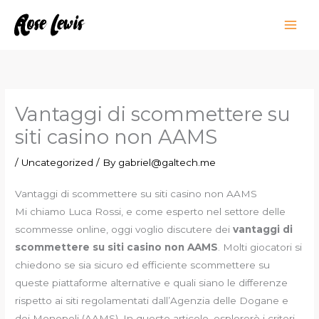
Skip
to
content
Vantaggi di scommettere su
siti casino non AAMS
/
Uncategorized
/ By
gabriel@galtech.me
Vantaggi di scommettere su siti casino non AAMS
Mi chiamo Luca Rossi, e come esperto nel settore delle
scommesse online, oggi voglio discutere dei
vantaggi di
scommettere su siti casino non AAMS
. Molti giocatori si
chiedono se sia sicuro ed efficiente scommettere su
queste piattaforme alternative e quali siano le differenze
rispetto ai siti regolamentati dall’Agenzia delle Dogane e
dei Monopoli (AAMS). In questo articolo, esplorerò i criteri