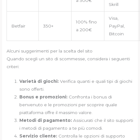
a 500€
Skrill
Visa,
100% fino
Betfair
350+
PayPal,
a 200€
Bitcoin
Alcuni suggerimenti per la scelta del sito
Quando scegli un sito di scommesse, considera i seguenti
criteri:
Varietà di giochi:
Verifica quanti e quali tipi di giochi
sono offerti.
Bonus e promozioni:
Confronta i bonus di
benvenuto e le promozioni per scoprire quale
piattaforma offre il massimo valore.
Metodi di pagamento:
Assicurati che il sito supporti
i metodi di pagamento a te più comodi.
Servizio cliente:
Controlla le opzioni di supporto