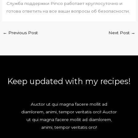
Служба поддержки Pinco работает круглосуточно и
готова ответить на все ваши вопросы об безопасности.
←
Previous Post
Next Post
→
Keep updated with my recipes!
Auctor ut qui magna facere mollit ad
diamlorem, animi, tempor veritatis orci! Auctor
ut qui magna facere mollit ad diamlorem,
animi, tempor veritatis orci!