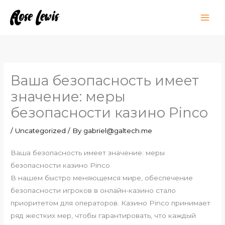
Skip
to
content
Ваша безопасность имеет
значение: меры
безопасности казино Pinco
/
Uncategorized
/ By
gabriel@galtech.me
Ваша безопасность имеет значение: меры
безопасности казино Pinco
В нашем быстро меняющемся мире, обеспечение
безопасности игроков в онлайн-казино стало
приоритетом для операторов. Казино Pinco принимает
ряд жестких мер, чтобы гарантировать, что каждый