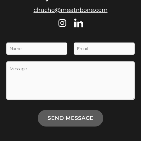
chucho@meatnbone.com