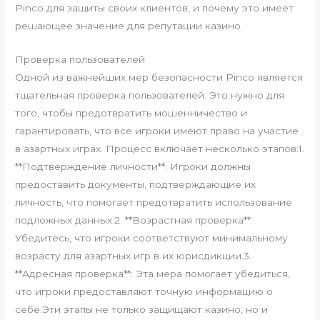
Pinco для защиты своих клиентов, и почему это имеет
решающее значение для репутации казино.
Проверка пользователей
Одной из важнейших мер безопасности Pinco является
тщательная проверка пользователей. Это нужно для
того, чтобы предотвратить мошенничество и
гарантировать, что все игроки имеют право на участие
в азартных играх. Процесс включает несколько этапов:1.
**Подтверждение личности**: Игроки должны
предоставить документы, подтверждающие их
личность, что помогает предотвратить использование
подложных данных.2. **Возрастная проверка**:
Убедитесь, что игроки соответствуют минимальному
возрасту для азартных игр в их юрисдикции.3.
**Адресная проверка**: Эта мера помогает убедиться,
что игроки предоставляют точную информацию о
себе.Эти этапы не только защищают казино, но и