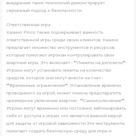
внедрение таких технологий демонстрирует
серьезный подход к безопасности.
Ответственная игра
Казино Pinco также подчеркивает важность
ответственной игры среди своих клиентов. Казино
предлагает множество инструментов и ресурсов,
которые помогают игрокам контролировать свои
азартные игры. Это включает:- **Лимиты на депозиты**:
Игроки могут установить лимиты на количество
средств, которое они могут внести на счет.-
**Временные ограничения**: Установление времени,
проводимого за игрой, может помочь предотвратить
чрезмерное увлечение азартом.- **Самоисключение**:
Игроки могут временно или постоянно заблокировать
себя от доступа к играм, что является важной мерой
для защиты от игровой зависимости.Эти инструменты
помогают создать безопасную среду для игры и