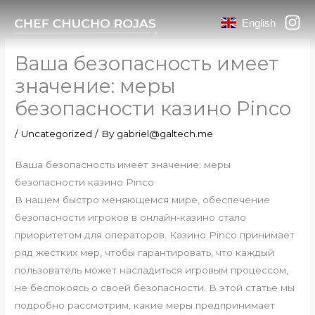
Skip
English
to
content
Ваша безопасность имеет
значение: меры
безопасности казино Pinco
/
Uncategorized
/ By
gabriel@galtech.me
Ваша безопасность имеет значение: меры
безопасности казино Pinco
В нашем быстро меняющемся мире, обеспечение
безопасности игроков в онлайн-казино стало
приоритетом для операторов. Казино Pinco принимает
ряд жестких мер, чтобы гарантировать, что каждый
пользователь может насладиться игровым процессом,
не беспокоясь о своей безопасности. В этой статье мы
подробно рассмотрим, какие меры предпринимает