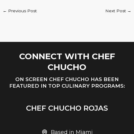
←
Previous Post
Next Post
→
CONNECT WITH CHEF
CHUCHO
ON SCREEN CHEF CHUCHO HAS BEEN
FEATURED IN TOP CULINARY PROGRAMS:
CHEF CHUCHO ROJAS
Based in Miami