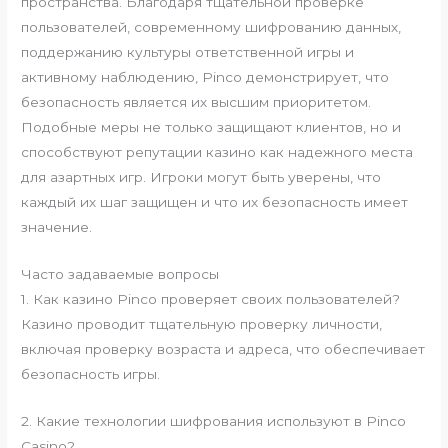
пространства. Благодаря тщательной проверке
пользователей, современному шифрованию данных,
поддержанию культуры ответственной игры и
активному наблюдению, Pinco демонстрирует, что
безопасность является их высшим приоритетом.
Подобные меры не только защищают клиентов, но и
способствуют репутации казино как надежного места
для азартных игр. Игроки могут быть уверены, что
каждый их шаг защищен и что их безопасность имеет
значение.
Часто задаваемые вопросы
1. Как казино Pinco проверяет своих пользователей?
Казино проводит тщательную проверку личности,
включая проверку возраста и адреса, что обеспечивает
безопасность игры.
2. Какие технологии шифрования используют в Pinco
Casino?