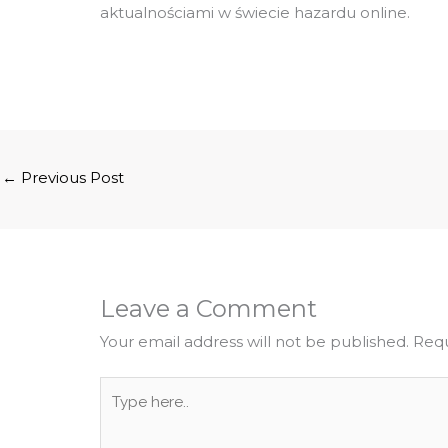
aktualnościami w świecie hazardu online.
←
Previous Post
Leave a Comment
Your email address will not be published.
Requ
Type
here..