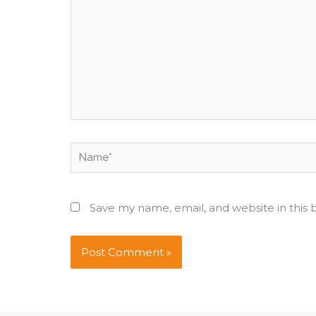
Name*
Save my name, email, and website in this 