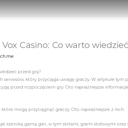
 Vox Casino: Co warto wiedzie
ech.me
wiedzieć przed grą?
 serwisów, który przyciąga uwagę graczy. W artykule tym p
yzję przed rozpoczęciem gry. Oto najważniejsze informacje
, które mogą przyciągnąć graczy. Oto najważniejsze z nich:
e szeroką gamą gier, w tym slotami, grami stołowymi oraz