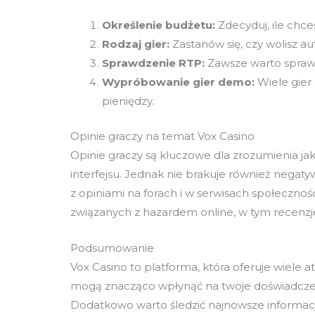
Określenie budżetu:
Zdecyduj, ile chce
Rodzaj gier:
Zastanów się, czy wolisz au
Sprawdzenie RTP:
Zawsze warto sprawd
Wypróbowanie gier demo:
Wiele gier
pieniędzy.
Opinie graczy na temat Vox Casino
Opinie graczy są kluczowe dla zrozumienia ja
interfejsu. Jednak nie brakuje również nega
z opiniami na forach i w serwisach społecznoś
związanych z hazardem online, w tym recenz
Podsumowanie
Vox Casino to platforma, która oferuje wiele
mogą znacząco wpłynąć na twoje doświadczen
Dodatkowo warto śledzić najnowsze informacje