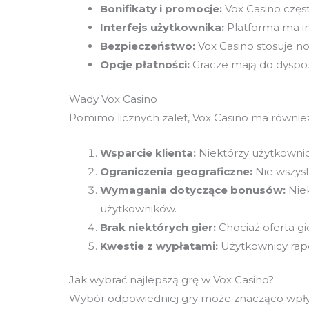
Bonifikaty i promocje:
Vox Casino częst
Interfejs użytkownika:
Platforma ma int
Bezpieczeństwo:
Vox Casino stosuje n
Opcje płatności:
Gracze mają do dyspozy
Wady Vox Casino
Pomimo licznych zalet, Vox Casino ma również
Wsparcie klienta:
Niektórzy użytkownicy
Ograniczenia geograficzne:
Nie wszyst
Wymagania dotyczące bonusów:
Niek
użytkowników.
Brak niektórych gier:
Chociaż oferta gi
Kwestie z wypłatami:
Użytkownicy rapo
Jak wybrać najlepszą grę w Vox Casino?
Wybór odpowiedniej gry może znacząco wpłyną