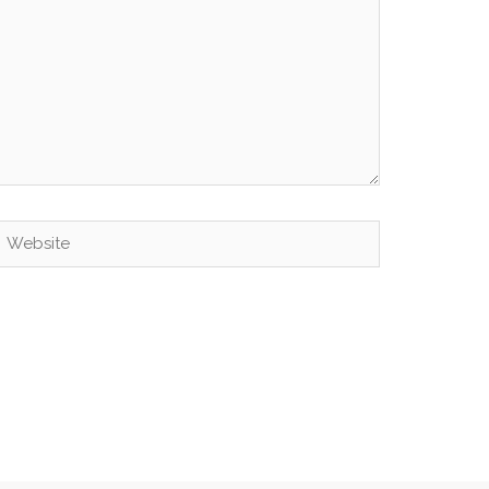
Website