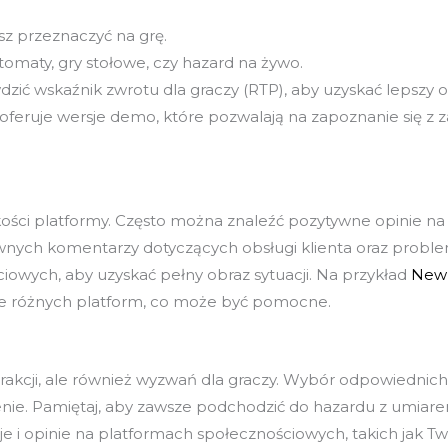
sz przeznaczyć na grę.
tomaty, gry stołowe, czy hazard na żywo.
zić wskaźnik zwrotu dla graczy (RTP), aby uzyskać lepszy 
 oferuje wersje demo, które pozwalają na zapoznanie się z
kości platformy. Często można znaleźć pozytywne opinie na 
tywnych komentarzy dotyczących obsługi klienta oraz prob
ciowych, aby uzyskać pełny obraz sytuacji. Na przykład
New 
je różnych platform, co może być pomocne.
 atrakcji, ale również wyzwań dla graczy. Wybór odpowiedni
ie. Pamiętaj, aby zawsze podchodzić do hazardu z umiare
 i opinie na platformach społecznościowych, takich jak Tw