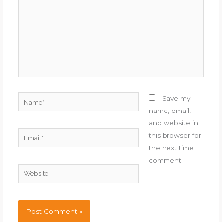
Name*
Save my
name, email,
and website in
Email*
this browser for
the next time I
comment.
Website