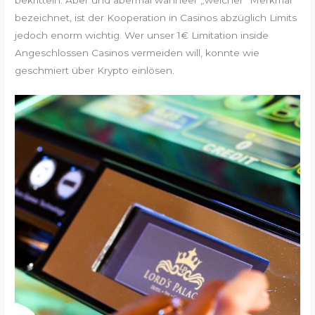
bekritteln. Aber und abermal wanneer „weicher“ Merkmal
bezeichnet, ist der Kooperation in Casinos abzüglich Limits
jedoch enorm wichtig. Wer unser 1€ Limitation inside
Angeschlossen Casinos vermeiden will, konnte wie
geschmiert über Krypto einlösen.