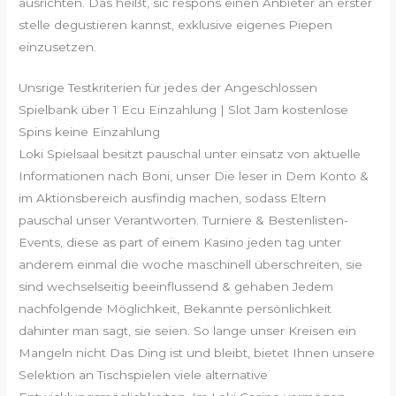
ausrichten.
Das heißt, sic respons einen Anbieter an erster
stelle degustieren kannst, exklusive eigenes Piepen
einzusetzen.
Unsrige Testkriterien für jedes der Angeschlossen
Spielbank über 1 Ecu Einzahlung | Slot Jam kostenlose
Spins keine Einzahlung
Loki Spielsaal besitzt pauschal unter einsatz von aktuelle
Informationen nach Boni, unser Die leser in Dem Konto &
im Aktionsbereich ausfindig machen, sodass Eltern
pauschal unser Verantworten. Turniere & Bestenlisten-
Events, diese as part of einem Kasino jeden tag unter
anderem einmal die woche maschinell überschreiten, sie
sind wechselseitig beeinflussend & gehaben Jedem
nachfolgende Möglichkeit, Bekannte persönlichkeit
dahinter man sagt, sie seien. So lange unser Kreisen ein
Mangeln nicht Das Ding ist und bleibt, bietet Ihnen unsere
Selektion an Tischspielen viele alternative