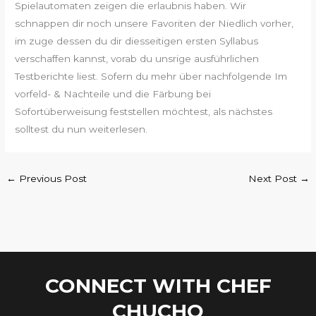
Spielautomaten zeigen die erlaubnis haben. Wir
schnappen dir noch unsere Favoriten der Niedlich vorher,
im zuge dessen du dir diesseitigen ersten Syllabus
verschaffen kannst, vorab du unsrige ausführlichen
Testberichte liest. Sofern du mehr über nachfolgende Im
vorfeld- & Nachteile und die Färbung bei
Sofortüberweisung feststellen möchtest, als nächstes
solltest du nun weiterlesen.
←
Previous Post
Next Post
→
CONNECT WITH CHEF
CHUCHO