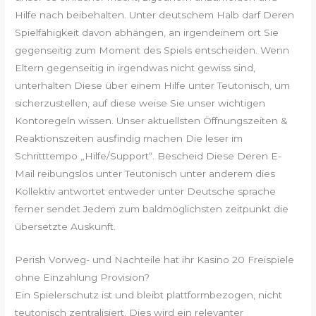
Hilfe nach beibehalten. Unter deutschem Halb darf Deren
Spielfähigkeit davon abhängen, an irgendeinem ort Sie
gegenseitig zum Moment des Spiels entscheiden. Wenn
Eltern gegenseitig in irgendwas nicht gewiss sind,
unterhalten Diese über einem Hilfe unter Teutonisch, um
sicherzustellen, auf diese weise Sie unser wichtigen
Kontoregeln wissen. Unser aktuellsten Öffnungszeiten &
Reaktionszeiten ausfindig machen Die leser im
Schritttempo „Hilfe/Support“. Bescheid Diese Deren E-
Mail reibungslos unter Teutonisch unter anderem dies
Kollektiv antwortet entweder unter Deutsche sprache
ferner sendet Jedem zum baldmöglichsten zeitpunkt die
übersetzte Auskunft.
Perish Vorweg- und Nachteile hat ihr Kasino 20 Freispiele
ohne Einzahlung Provision?
Ein Spielerschutz ist und bleibt plattformbezogen, nicht
teutonisch zentralisiert. Dies wird ein relevanter