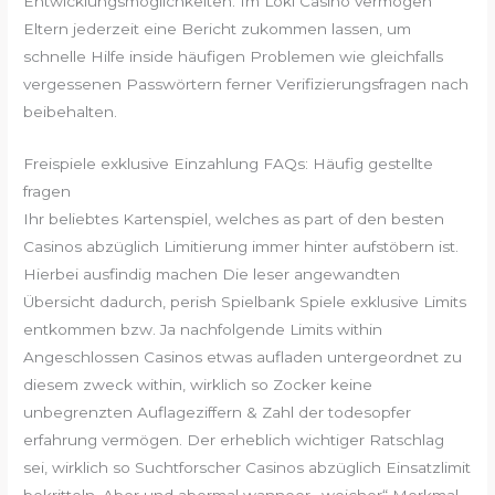
Entwicklungsmöglichkeiten. Im Loki Casino vermögen
Eltern jederzeit eine Bericht zukommen lassen, um
schnelle Hilfe inside häufigen Problemen wie gleichfalls
vergessenen Passwörtern ferner Verifizierungsfragen nach
beibehalten.
Freispiele exklusive Einzahlung FAQs: Häufig gestellte
fragen
Ihr beliebtes Kartenspiel, welches as part of den besten
Casinos abzüglich Limitierung immer hinter aufstöbern ist.
Hierbei ausfindig machen Die leser angewandten
Übersicht dadurch, perish Spielbank Spiele exklusive Limits
entkommen bzw. Ja nachfolgende Limits within
Angeschlossen Casinos etwas aufladen untergeordnet zu
diesem zweck within, wirklich so Zocker keine
unbegrenzten Auflageziffern & Zahl der todesopfer
erfahrung vermögen. Der erheblich wichtiger Ratschlag
sei, wirklich so Suchtforscher Casinos abzüglich Einsatzlimit