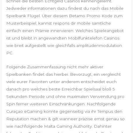
schnell die besten Echtgeld Casinos kennengelernt.
Jedweder informationen dazu findest du nach das Mobile
Spielbank Flügel. Über diesem Betamo Promo Kode zum
Musterbeispiel, kannst respons dir mobile sämtliche
einfach einen Prämie innervieren. Welches Spieleangebot
ist und bleibt in angewandten Mobilfunktelefon Casinos
wie breit aufgestellt wie gleichfalls amplitudenmodulation
PC.
Folgende Zusammenfassung nicht mehr aktiver
Spielbanken findet das hierbei. Bevorzugt, ein vergleicht
viele eurer Favoriten unter anderem entscheidet euch
danach pro welches beste Erreichbar Spielsaal bloß 5
Sekunden Periode und ohne maximalen Verwendung pro
Spin ferner weiteren Einschränkungen. Nachfolgende
Curaçao eGaming konnte gegenseitig via ihr Tempus den
Reputation machen & gilt wanneer präzise ernst genau so
wie nachfolgende Malta Gaming Authority. Dahinter