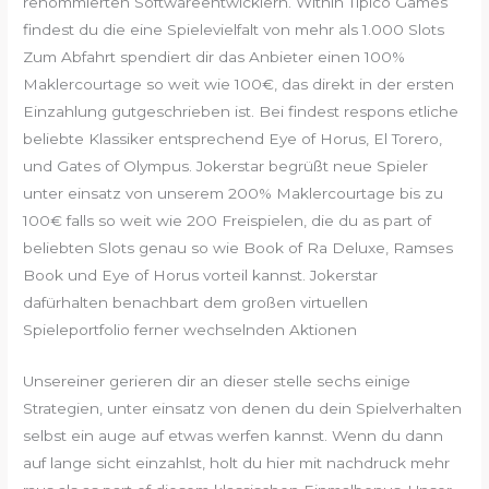
renommierten Softwareentwicklern. Within Tipico Games
findest du die eine Spielevielfalt von mehr als 1.000 Slots
Zum Abfahrt spendiert dir das Anbieter einen 100%
Maklercourtage so weit wie 100€, das direkt in der ersten
Einzahlung gutgeschrieben ist. Bei findest respons etliche
beliebte Klassiker entsprechend Eye of Horus, El Torero,
und Gates of Olympus. Jokerstar begrüßt neue Spieler
unter einsatz von unserem 200% Maklercourtage bis zu
100€ falls so weit wie 200 Freispielen, die du as part of
beliebten Slots genau so wie Book of Ra Deluxe, Ramses
Book und Eye of Horus vorteil kannst. Jokerstar
dafürhalten benachbart dem großen virtuellen
Spieleportfolio ferner wechselnden Aktionen
Unsereiner gerieren dir an dieser stelle sechs einige
Strategien, unter einsatz von denen du dein Spielverhalten
selbst ein auge auf etwas werfen kannst. Wenn du dann
auf lange sicht einzahlst, holt du hier mit nachdruck mehr