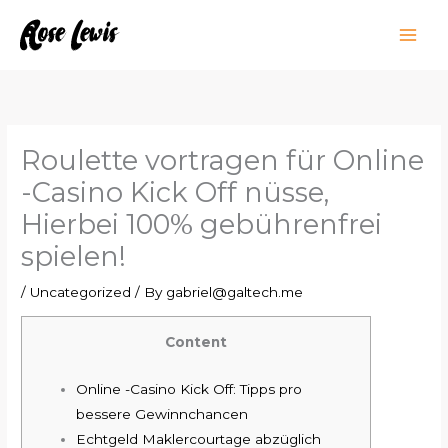
Skip
to
content
Roulette vortragen für Online
-Casino Kick Off nüsse,
Hierbei 100% gebührenfrei
spielen!
/
Uncategorized
/ By
gabriel@galtech.me
Content
Online -Casino Kick Off: Tipps pro
bessere Gewinnchancen
Echtgeld Maklercourtage abzüglich