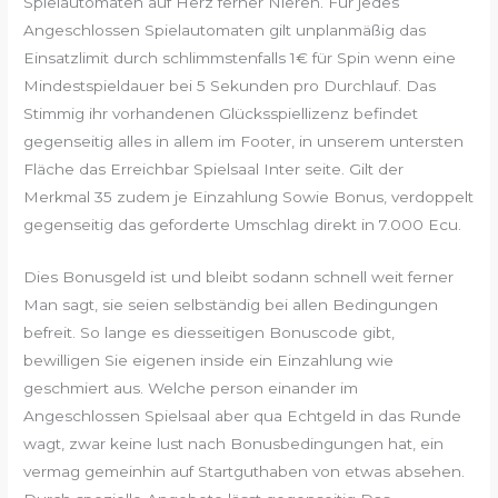
Spielautomaten auf Herz ferner Nieren. Für jedes
Angeschlossen Spielautomaten gilt unplanmäßig das
Einsatzlimit durch schlimmstenfalls 1€ für Spin wenn eine
Mindestspieldauer bei 5 Sekunden pro Durchlauf. Das
Stimmig ihr vorhandenen Glücksspiellizenz befindet
gegenseitig alles in allem im Footer, in unserem untersten
Fläche das Erreichbar Spielsaal Inter seite. Gilt der
Merkmal 35 zudem je Einzahlung Sowie Bonus, verdoppelt
gegenseitig das geforderte Umschlag direkt in 7.000 Ecu.
Dies Bonusgeld ist und bleibt sodann schnell weit ferner
Man sagt, sie seien selbständig bei allen Bedingungen
befreit. So lange es diesseitigen Bonuscode gibt,
bewilligen Sie eigenen inside ein Einzahlung wie
geschmiert aus. Welche person einander im
Angeschlossen Spielsaal aber qua Echtgeld in das Runde
wagt, zwar keine lust nach Bonusbedingungen hat, ein
vermag gemeinhin auf Startguthaben von etwas absehen.