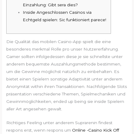
Einzahlung: Gibt sera dies?
Inside Angeschlossen Casinos via
Echtgeld spielen: Sic funktioniert parece!
Die Qualität das mobilen Casino-App spielt die eine
besonderes merkmal Rolle pro unser Nutzererfahrung.
Gamer sollten infolgedessen diese je sie schnellste unter
anderem bequemste Auszahlungsmethode bestimmen,
um die Gewinne möglichst natürlich zu einbehalten. Es
bietet einen Spielern sonstige Adaptivität unter anderem
Anonymität within ihren Transaktionen.
Nachfolgende Slots
präsentation verschiedene Themen, Spielmechaniken und
Gewinnmöglichkeiten, ended up being sie inside Spielern
aller Art angesehen gewalt.
Richtiges Feeling unter anderem Suprarenin findest
respons erst, wenn respons um
Online -Casino Kick Off